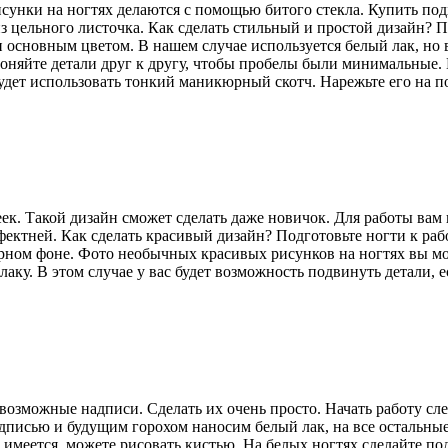
сунки на ногтях делаются с помощью битого стекла. Купить по
 цельного листочка. Как сделать стильный и простой дизайн? П
 и основным цветом. В нашем случае используется белый лак, н
оняйте детали друг к другу, чтобы пробелы были минимальные. 
дет использовать тонкий маникюрный скотч. Нарежьте его на по
к. Такой дизайн сможет сделать даже новичок. Для работы вам
ектней. Как сделать красивый дизайн? Подготовьте ногти к рабо
 черном фоне. Фото необычных красивых рисунков на ногтях вы 
ку. В этом случае у вас будет возможность подвинуть детали, ес
евозможные надписи. Сделать их очень просто. Начать работу сл
надписью и будущим горохом наносим белый лак, на все остальны
 имеется, можете рисовать кистью. На белых ногтях сделайте п