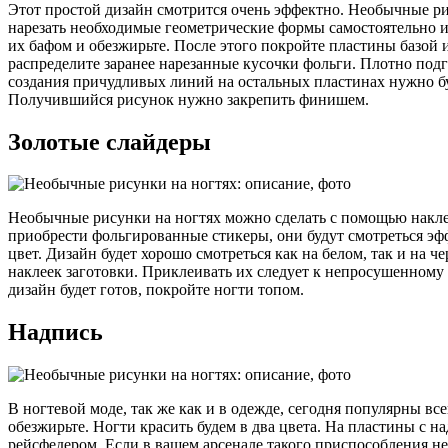
Этот простой дизайн смотрится очень эффектно. Необычные ри
нарезать необходимые геометрические формы самостоятельно из
их бафом и обезжирьте. После этого покройте пластины базой
распределите заранее нарезанные кусочки фольги. Плотно подг
создания причудливых линий на остальных пластинах нужно бу
Получившийся рисунок нужно закрепить финишем.
Золотые слайдеры
Необычные рисунки на ногтях можно сделать с помощью наклее
приобрести фольгированные стикеры, они будут смотреться эфф
цвет. Дизайн будет хорошо смотреться как на белом, так и на
наклеек заготовки. Приклеивать их следует к непросушенному ла
дизайн будет готов, покройте ногти топом.
Надпись
В ногтевой моде, так же как и в одежде, сегодня популярны вс
обезжирьте. Ногти красить будем в два цвета. На пластины с 
рейсфедером. Если в вашем арсенале такого приспособления не