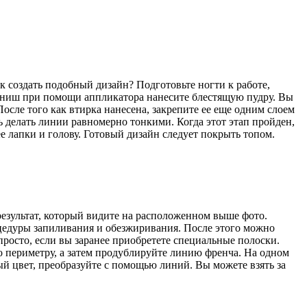
к создать подобный дизайн? Подготовьте ногти к работе,
 финиш при помощи аппликатора нанесите блестящую пудру. Вы
сле того как втирка нанесена, закрепите ее еще одним слоем
 делать линии равномерно тонкими. Когда этот этап пройден,
е лапки и голову. Готовый дизайн следует покрыть топом.
езультат, который видите на расположенном выше фото.
оцедуры запиливания и обезжиривания. После этого можно
просто, если вы заранее приобретете специальные полоски.
о периметру, а затем продублируйте линию френча. На одном
ый цвет, преобразуйте с помощью линий. Вы можете взять за