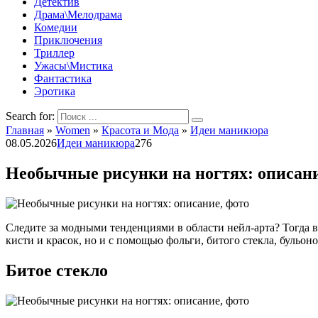
Детектив
Драма\Мелодрама
Комедии
Приключения
Триллер
Ужасы\Мистика
Фантастика
Эротика
Search for:
Главная
»
Women
»
Красота и Мода
»
Идеи маникюра
08.05.2026
Идеи маникюра
276
Необычные рисунки на ногтях: описани
Следите за модными тенденциями в области нейл-арта? Тогда 
кисти и красок, но и с помощью фольги, битого стекла, буль
Битое стекло