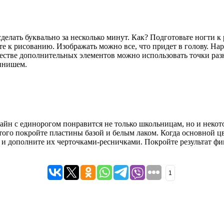
ать буквально за несколько минут. Как? Подготовьте ногти к ра
е к рисованию. Изображать можно все, что придет в голову. На
честве дополнительных элементов можно использовать точки раз
финишем.
зайн с единорогом понравится не только школьницам, но и неко
 этого покройте пластины базой и белым лаком. Когда основной 
и и дополните их черточками-ресничками. Покройте результат ф
1