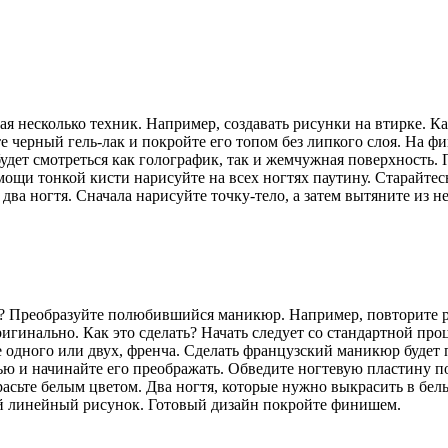
 несколько техник. Например, создавать рисунки на втирке. Ка
ите черный гель-лак и покройте его топом без липкого слоя. На
т смотреться как голографик, так и жемчужная поверхность. По
щи тонкой кисти нарисуйте на всех ногтях паутину. Старайтесь
а ногтя. Сначала нарисуйте точку-тело, а затем вытяните из не
ь? Преобразуйте полюбившийся маникюр. Например, повторите р
игинально. Как это сделать? Начать следует со стандартной пр
е одного или двух, френча. Сделать французский маникюр будет 
ью и начинайте его преображать. Обведите ногтевую пластину п
расьте белым цветом. Два ногтя, которые нужно выкрасить в бел
ой линейный рисунок. Готовый дизайн покройте финишем.