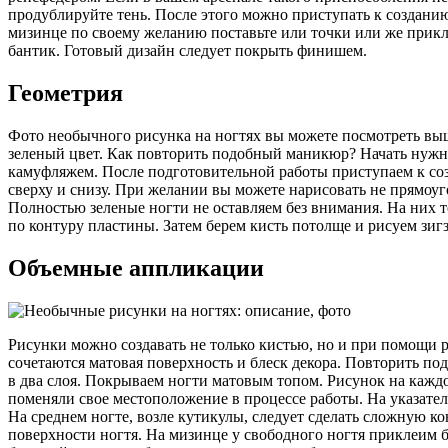
продублируйте тень. После этого можно приступать к созданию
мизинце по своему желанию поставьте или точки или же прикл
бантик. Готовый дизайн следует покрыть финишем.
Геометрия
Фото необычного рисунка на ногтях вы можете посмотреть выш
зеленый цвет. Как повторить подобный маникюр? Начать нужно
камуфляжем. После подготовительной работы приступаем к соз
сверху и снизу. При желании вы можете нарисовать не прямоу
Полностью зеленые ногти не оставляем без внимания. На них 
по контуру пластины. Затем берем кисть потолще и рисуем зигз
Объемные аппликации
Рисунки можно создавать не только кистью, но и при помощи 
сочетаются матовая поверхность и блеск декора. Повторить по
в два слоя. Покрываем ногти матовым топом. Рисунок на кажд
поменяли свое местоположение в процессе работы. На указател
На среднем ногте, возле кутикулы, следует сделать сложную к
поверхности ногтя. На мизинце у свободного ногтя приклеим 