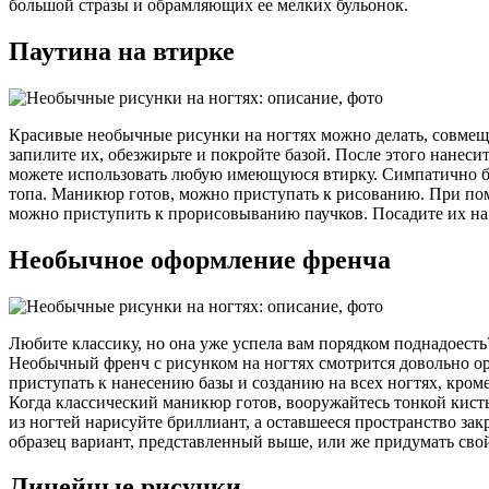
большой стразы и обрамляющих ее мелких бульонок.
Паутина на втирке
Красивые необычные рисунки на ногтях можно делать, совмещая
запилите их, обезжирьте и покройте базой. После этого нанес
можете использовать любую имеющуюся втирку. Симпатично буде
топа. Маникюр готов, можно приступать к рисованию. При помо
можно приступить к прорисовыванию паучков. Посадите их на дв
Необычное оформление френча
Любите классику, но она уже успела вам порядком поднадоест
Необычный френч с рисунком на ногтях смотрится довольно ор
приступать к нанесению базы и созданию на всех ногтях, кром
Когда классический маникюр готов, вооружайтесь тонкой кист
из ногтей нарисуйте бриллиант, а оставшееся пространство зак
образец вариант, представленный выше, или же придумать св
Линейные рисунки