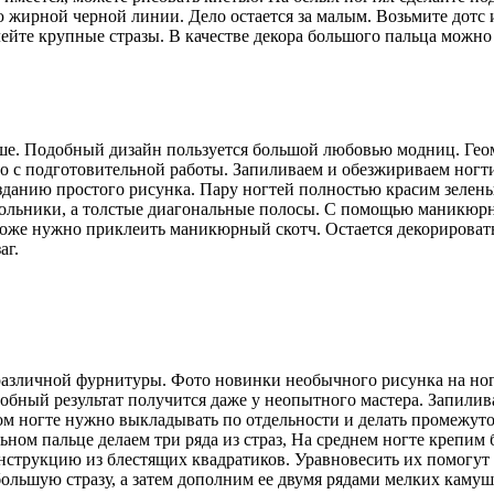
 жирной черной линии. Дело остается за малым. Возьмите дотс и
ейте крупные стразы. В качестве декора большого пальца можн
е. Подобный дизайн пользуется большой любовью модниц. Геоме
 с подготовительной работы. Запиливаем и обезжириваем ногти.
данию простого рисунка. Пару ногтей полностью красим зелены
гольники, а толстые диагональные полосы. С помощью маникюрн
тоже нужно приклеить маникюрный скотч. Остается декорироват
аг.
различной фурнитуры. Фото новинки необычного рисунка на ног
добный результат получится даже у неопытного мастера. Запилив
ом ногте нужно выкладывать по отдельности и делать промежут
ьном пальце делаем три ряда из страз, На среднем ногте крепим
онструкцию из блестящих квадратиков. Уравновесить их помогут 
большую стразу, а затем дополним ее двумя рядами мелких каму