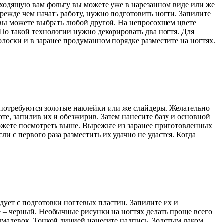
дходящую вам фольгу вы можете уже в нарезанном виде или же
режде чем начать работу, нужно подготовить ногти. Запилите
о вы можете выбрать любой другой. На непросохшем цвете
По такой технологии нужно декорировать два ногтя. Для
лоски и в заранее продуманном порядке разместите на ногтях.
 потребуются золотые наклейки или же слайдеры. Желательно
те, запилив их и обезжирив. Затем нанесите базу и основной
можете посмотреть выше. Вырежьте из заранее приготовленных
ли с первого раза разместить их удачно не удастся. Когда
едует с подготовки ногтевых пластин. Запилите их и
е – черный. Необычные рисунки на ногтях делать проще всего
одмалевок. Тонкой линией нанесите надпись. Золотым лаком