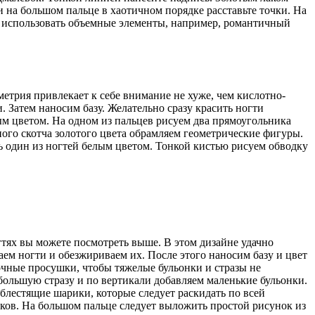
 на большом пальце в хаотичном порядке расставьте точки. На
о использовать объемные элементы, например, романтичный
трия привлекает к себе внимание не хуже, чем кислотно-
 Затем наносим базу. Желательно сразу красить ногти
м цветом. На одном из пальцев рисуем два прямоугольника
ого скотча золотого цвета обрамляем геометрические фигуры.
ь один из ногтей белым цветом. Тонкой кистью рисуем обводку
тях вы можете посмотреть выше. В этом дизайне удачно
аем ногти и обезжириваем их. После этого наносим базу и цвет
очные просушки, чтобы тяжелые бульонки и стразы не
 большую стразу и по вертикали добавляем маленькие бульонки.
блестящие шарики, которые следует раскидать по всей
шков. На большом пальце следует выложить простой рисунок из