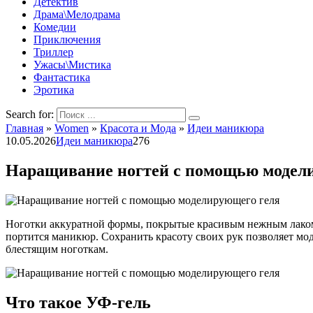
Детектив
Драма\Мелодрама
Комедии
Приключения
Триллер
Ужасы\Мистика
Фантастика
Эротика
Search for:
Главная
»
Women
»
Красота и Мода
»
Идеи маникюра
10.05.2026
Идеи маникюра
276
Наращивание ногтей с помощью модел
Ноготки аккуратной формы, покрытые красивым нежным лаком,
портится маникюр. Сохранить красоту своих рук позволяет мо
блестящим ноготкам.
Что такое УФ-гель