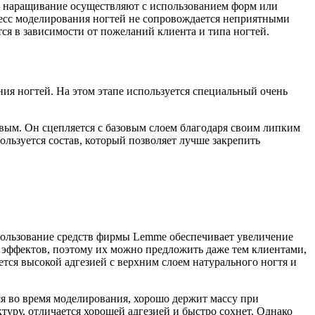
о, наращивание осуществляют с использованием форм или
оцесс моделирования ногтей не сопровождается неприятными
ся в зависимости от пожеланий клиента и типа ногтей.
ния ногтей. На этом этапе используется специальный очень
вым. Он сцепляется с базовым слоем благодаря своим липким
льзуется состав, который позволяет лучше закрепить
пользование средств фирмы Lemme обеспечивает увеличение
 эффектов, поэтому их можно предложить даже тем клиентами,
тся высокой адгезией с верхним слоем натурального ногтя и
я во время моделирования, хорошо держит массу при
туру, отличается хорошей адгезией и быстро сохнет. Однако