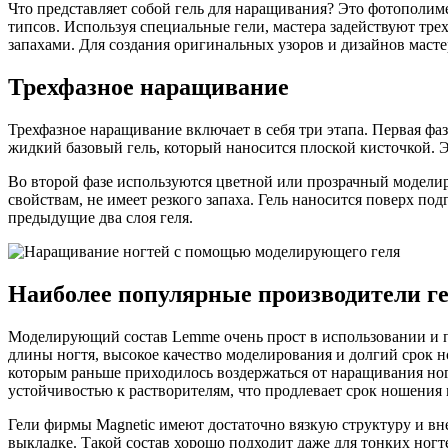
Что представляет собой гель для наращивания? Это фотополим
типсов. Используя специальные гели, мастера задействуют тр
запахами. Для создания оригинальных узоров и дизайнов масте
Трехфазное наращивание
Трехфазное наращивание включает в себя три этапа. Первая фаз
жидкий базовый гель, который наносится плоской кисточкой. Э
Во второй фазе используются цветной или прозрачный моделир
свойствам, не имеет резкого запаха. Гель наносится поверх п
предыдущие два слоя геля.
Наиболее популярные производители г
Моделирующий состав Lemme очень прост в использовании и п
длины ногтя, высокое качество моделирования и долгий срок 
которым раньше приходилось воздержаться от наращивания ног
устойчивостью к растворителям, что продлевает срок ношения
Гели фирмы Magnetic имеют достаточно вязкую структуру и в
выкладке. Такой состав хорошо подходит даже для тонких ногт