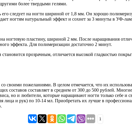
с другими более твердыми гелями.
ь его следует на ногти шириной от 1,8 мм. Он хорошо полимериз
ает ногтям натуральный эффект и сохнет за 3 минуты в УФ-лам
ить на ногтевую пластину, шириной 2 мм. После наращивания отл
ьного эффекта. Для полимеризации достаточно 2 минут.
ии становится прозрачным, отличается высокой гладкостью покры
со своими пожеланиями. В целом отмечается, что их использова
щих составов составляет в среднем от 300 до 500 рублей. Многи
иса, но и любители, которые наращивают ногти только себе и с
ля лица и рук) по 10-14 мл. Приобретать их лучше в профессио
.
1