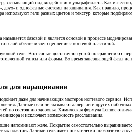
ер, застывающий под воздействием ультрафиолета. Как известн
ех-, двух- и однофазные системы наращивания. Как правило, пр
ра используют гели разных цветов и текстур, которые подбирают
а называется базовой и является основой в процессе моделирова
тот слой обеспечивает сцепление с ногтевой пластиной.
ующий гель. Этот состав достаточно густой по сравнению с пер
одготовленной типсы или формы. Во время завершающей фазы испо
еля для наращивания
одойдет даже для начинающих мастеров ногтевого сервиса. Ис
ношения. Данные гели не вызывают аллергии и других побочных
тей по состоянию здоровья. Химическая формула Lemme отличае
 маникюра и исключает возможность расслаивания.
нешне напоминают желе. Покрытие самостоятельно выравниваетс
евых пластин. Данный гель имеет практически прозрачную струк