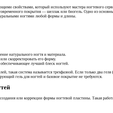
щими свойствами, который используют мастера ногтевого серв
лговременного покрытия — шеллак или биогель. Одно из основн
атуральными ногтями любой формы и длины.
ение натурального ногтя и материала.
ли скорректировать его форму.
обеспечивающее лучший блеск ногтей.
елей, такая система называется трехфазной. Если только два ге
рующий гель для ногтей и базовое покрытие не требуются.
гтей
создания или коррекции формы ногтевой пластины. Такая работа