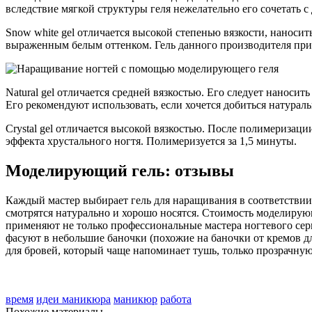
вследствие мягкой структуры геля нежелательно его сочетать 
Snow white gel отличается высокой степенью вязкости, наносит
выраженным белым оттенком. Гель данного производителя прид
Natural gel отличается средней вязкостью. Его следует нанос
Его рекомендуют использовать, если хочется добиться натурал
Crystal gel отличается высокой вязкостью. После полимеризац
эффекта хрустального ногтя. Полимеризуется за 1,5 минуты.
Моделирующий гель: отзывы
Каждый мастер выбирает гель для наращивания в соответствии 
смотрятся натурально и хорошо носятся. Стоимость моделирую
применяют не только профессиональные мастера ногтевого серв
фасуют в небольшие баночки (похожие на баночки от кремов д
для бровей, который чаще напоминает тушь, только прозрачную
время
идеи маникюра
маникюр
работа
Похожие материалы