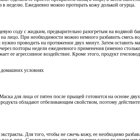
аз в неделю. Ежедневно можно протирать кожу долькой огурца.
евую соду с жидким, предварительно разогретым на водяной бан
ь на лицо. При необходимости можно немного разбавить смесь в
но проводить на протяжении двух минут. Затем оставить массу 
через полторы недели ежедневного применения (именно столько
ижает ее агрессивное воздействие. Кроме этого, продукт пчело
Маска для лица от пятен после прыщей готовится на основе дву
а продукта обладают отбеливающим свойством, поэтому действи
кстракты. Для того, чтобы не сжечь кожу, ее необходимо разбав
раз в день. Следовательно, смывать ее через какое-то время нет