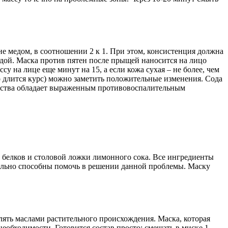
е медом, в соотношении 2 к 1. При этом, консистенция должна
одой. Маска против пятен после прыщей наносится на лицо
на лице еще минут на 15, а если кожа сухая – не более, чем
 длится курс) можно заметить положительные изменения. Сода
водства обладает выраженным противовоспалительным
х белков и столовой ложки лимонного сока. Все ингредиенты
тельно способны помочь в решении данной проблемы. Маску
лять маслами растительного происхождения. Маска, которая
 необходимости. Готовится состав просто: смешать в миске 1