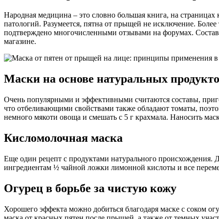
Народная медицина – это словно большая книга, на страницах
патологий. Разумеется, пятна от прыщей не исключение. Более
подтверждено многочисленными отзывами на форумах. Составы 
магазине.
Маски на основе натуральных продукт
Очень популярными и эффективными считаются составы, пригот
что отбеливающими свойствами также обладают томаты, поэтом
немного мякоти овоща и смешать с 5 г крахмала. Наносить мас
Кисломолочная маска
Еще один рецепт с продуктами натурального происхождения. Дл
ингредиентам ½ чайной ложки лимонной кислоты и все перемеша
Огурец в борьбе за чистую кожу
Хорошего эффекта можно добиться благодаря маске с соком ог
маска от красных пятен после прыщей, а также от темных участ