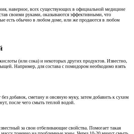
ения, наверное, всех существующих в официальной медицине
остав своими руками, оказываются эффективными, что
ые есть обычно в любом доме, или же продаются в любом
й
ислоты (или сока) и некоторых других продуктов. Известно,
ыщей. Например, для состава с помидором необходимо взять
без добавок, сметану и овсяную муку, затем добавить к сухим
ут, после чего смыть теплой водой.
известный за свои отбеливающие свойства. Помогает такая
и массу точечно на проблемные зоны. Через 10-20 минут смыть