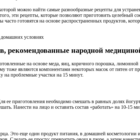
 которой можно найти самые разнообразные рецепты для устран
 того, эти рецепты, которые позволяют приготовить целебный с
часто готовятся на основе распространенных продуктов, котор
ов, рекомендованные народной медицино
овленные на основе меда, яиц, коричного порошка, лимонной к
у тоже являются компонентами некоторых масок от пятен от пр
ку на проблемные участки на 15 минут.
я ее приготовления необходимо смешать в равных долях йогурт 
ть. Нанести на лицо и оставить состав «работать» на 10-15 мин
урца. Это еще один продукт питания, в домашней косметологии 
ков. Сделать ее просто: превратить овощ в пюре, а затем нанест