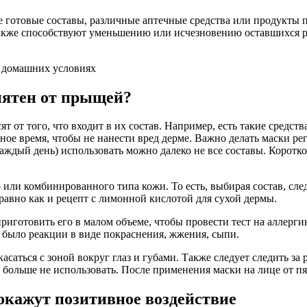
е готовые составы, различные аптечные средства или продукты 
акже способствуют уменьшению или исчезновению оставшихся р
пятен от прыщей?
от того, что входит в их состав. Например, есть такие средств
ое время, чтобы не нанести вред дерме. Важно делать маски рег
аждый день) использовать можно далеко не все составы. Коротко
о или комбинированного типа кожи. То есть, выбирая состав, сл
 равно как и рецепт с лимонной кислотой для сухой дермы.
приготовить его в малом объеме, чтобы провести тест на аллерг
е было реакции в виде покраснения, жжения, сыпи.
саться с зоной вокруг глаз и губами. Также следует следить за
 больше не использовать. После применения маски на лице от 
окажут позитивное воздействие