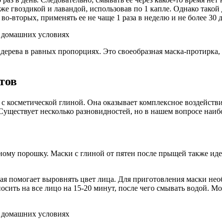
же гвоздикой и лавандой, использовав по 1 капле. Однако такой
во-вторых, применять ее не чаще 1 раза в неделю и не более 30 
ерева в равных пропорциях. Это своеобразная маска-протирка,
тов
с косметической глиной. Она оказывает комплексное воздействи
уществует несколько разновидностей, но в нашем вопросе наибо
ному порошку. Маски с глиной от пятен после прыщей также ид
рая помогает выровнять цвет лица. Для приготовления маски не
носить на все лицо на 15-20 минут, после чего смывать водой.