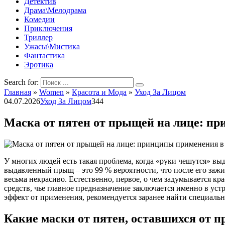
Детектив
Драма\Мелодрама
Комедии
Приключения
Триллер
Ужасы\Мистика
Фантастика
Эротика
Search for:
Главная
»
Women
»
Красота и Мода
»
Уход За Лицом
04.07.2026
Уход За Лицом
344
Маска от пятен от прыщей на лице: п
У многих людей есть такая проблема, когда «руки чешутся» вы
выдавленный прыщ – это 99 % вероятности, что после его зажи
весьма некрасиво. Естественно, первое, о чем задумывается к
средств, чье главное предназначение заключается именно в у
эффект от применения, рекомендуется заранее найти специальн
Какие маски от пятен, оставшихся от 