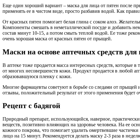
Еще один хороший вариант – маска для лица от пятен после пр
применять ее в чистом виде, просто разбавив водой. Как прави
От красных пятен помогает белая глина с соком алоэ. Желатель
Компоненты смешать в неметаллической посуде и добавить нем
состав минут 10-15, а потом смыть теплой водой. Ее тоже рек
очень хорошая маска от красных пятен от прыщей.
Маски на основе аптечных средств для
В аптеке тоже продается масса интересных средств, которые в 
от многих несовершенств кожи. Продукт продается в любой аптек
образовавшуюся пленку с кожи.
Многие фармацевты советуют в борьбе со следами от прыщей и
отзывы, положительный результат от этого применения будет о
Рецепт с бадягой
Природный препарат, использующийся, наверное, практически в
веществ, позитивно влияющих на здоровье человека. На ее ос
кожного покрова, что помогает удалить омертвевшие частички 
лицо на 15 минут. Рекомендуется делать маску 2-3 раза в недел