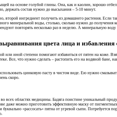
ыщей на основе голубой глины. Она, как и каолин, хорошо отбе
ло, держать состав нужно до высыхания – 5-10 минут.
но, второй ингредиент получить из домашнего растения. Если та
ного минеральной воды, столько, сколько нужно до получения 
омендуют повторять несколько раз в неделю. А минеральную вод
 выравнивания цвета лица и избавления 
той или иной степени помогают избавиться от пятен на коже. Взят
е. Все, что нужно сделать – растопить его на водяной бане, нан
спользовать цинковую пасту в чистом виде. Ею нужно смазывать
чень скоро.
о всех областях медицины. Бадяга поистине уникальный продукт
нове даже можно приготовить эффективную маску от пигментных
и буквально «рассосать» пятна от угревой сыпи. Потребуется по
ю.