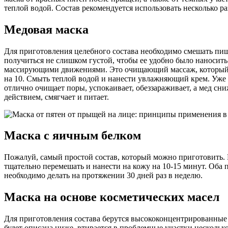
теплой водой. Состав рекомендуется использовать несколько р
Медовая маска
Для приготовления целебного состава необходимо смешать пищ
получиться не слишком густой, чтобы ее удобно было наносит
массирующими движениями. Это очищающий массаж, который нуж
на 10. Смыть теплой водой и нанести увлажняющий крем. Уже 
отлично очищает поры, успокаивает, обеззараживает, а мед сн
действием, смягчает и питает.
Маска с яичным белком
Пожалуй, самый простой состав, который можно приготовить. 
тщательно перемешать и нанести на кожу на 10-15 минут. Об
необходимо делать на протяжении 30 дней раз в неделю.
Маска на основе косметических масел
Для приготовления состава берутся высококонцентрированные э
будет описана ниже, втирается в проблемные участки несколько 