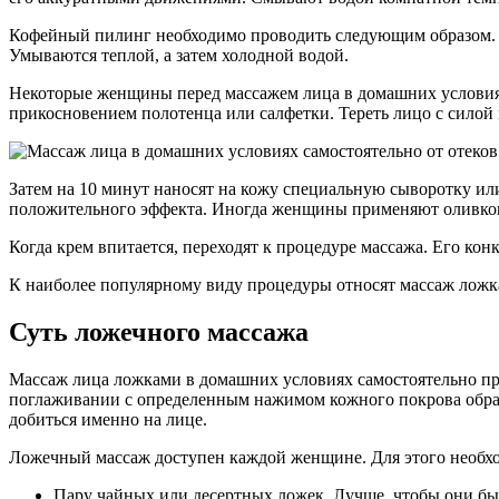
Кофейный пилинг необходимо проводить следующим образом. 
Умываются теплой, а затем холодной водой.
Некоторые женщины перед массажем лица в домашних условиях
прикосновением полотенца или салфетки. Тереть лицо с силой 
Затем на 10 минут наносят на кожу специальную сыворотку и
положительного эффекта. Иногда женщины применяют оливков
Когда крем впитается, переходят к процедуре массажа. Его кон
К наиболее популярному виду процедуры относят массаж ложка
Суть ложечного массажа
Массаж лица ложками в домашних условиях самостоятельно при
поглаживании с определенным нажимом кожного покрова обрат
добиться именно на лице.
Ложечный массаж доступен каждой женщине. Для этого необхо
Пару чайных или десертных ложек. Лучше, чтобы они был