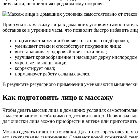
результата, не причиняя вред кожному покрову.
Приступать к массажу лица в домашних условиях самостоятельн
обстановке в утренние часы, что позволит быстро избавить ли
подтягивает кожу и избавляет от второго подбородка;
уменьшает отеки и способствует похудению лица;
восстанавливает здоровый цвет кожи лица;
улучшает кровообращение и насыщает дерму кислородом
укрепляет мышцы лица;
корректирует овал;
нормализует работу сальных желез.
В результате регулярного применения уменьшаются мимически
Как подготовить лицо к массажу
Чтобы делать массаж лица в домашних условиях самостоятельн
к массированию, необходимо подготовить лицо. Первоначально
для очистки лица можно приобрести в аптеке или приготовить 
Можно сделать пилинг из овсянки. Для этого горсть овсяных х
его аккуратными движениями. Смывают водой комнатной тем