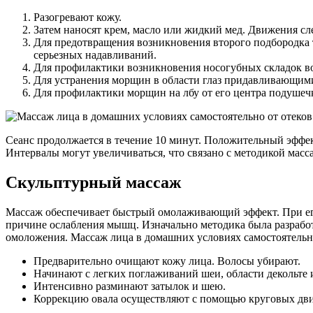
Разогревают кожу.
Затем наносят крем, масло или жидкий мед. Движения сл
Для предотвращения возникновения второго подбородка т
серьезных надавливаний.
Для профилактики возникновения носогубных складок во
Для устранения морщин в области глаз придавливающими 
Для профилактики морщин на лбу от его центра подуше
Сеанс продолжается в течение 10 минут. Положительный эффек
Интервалы могут увеличиваться, что связано с методикой масс
Скульптурный массаж
Массаж обеспечивает быстрый омолаживающий эффект. При ег
причине ослабления мышц. Изначально методика была разработ
омоложения. Массаж лица в домашних условиях самостоятельно
Предварительно очищают кожу лица. Волосы убирают.
Начинают с легких поглаживаний шеи, области декольте 
Интенсивно разминают затылок и шею.
Коррекцию овала осуществляют с помощью круговых дв