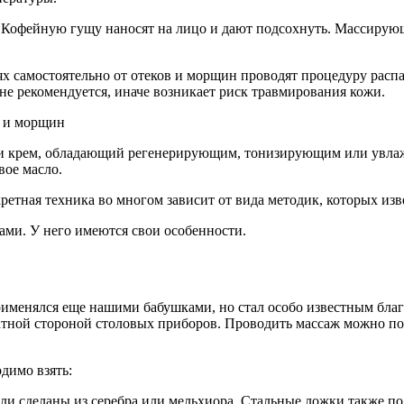
Кофейную гущу наносят на лицо и дают подсохнуть. Массирую
 самостоятельно от отеков и морщин проводят процедуру расп
не рекомендуется, иначе возникает риск травмирования кожи.
ли крем, обладающий регенерирующим, тонизирующим или увлажн
ое масло.
кретная техника во многом зависит от вида методик, которых изв
ми. У него имеются свои особенности.
менялся еще нашими бабушками, но стал особо известным благо
ной стороной столовых приборов. Проводить массаж можно по в
димо взять:
и сделаны из серебра или мельхиора. Стальные ложки также по