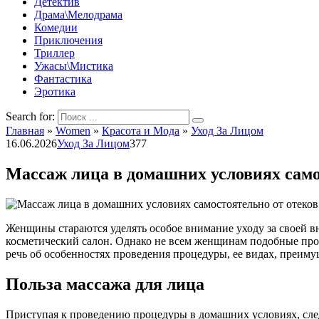
Детектив
Драма\Мелодрама
Комедии
Приключения
Триллер
Ужасы\Мистика
Фантастика
Эротика
Search for:
Главная
»
Women
»
Красота и Мода
»
Уход За Лицом
16.06.2026
Уход За Лицом
377
Массаж лица в домашних условиях само
Женщины стараются уделять особое внимание уходу за своей в
косметический салон. Однако не всем женщинам подобные проц
речь об особенностях проведения процедуры, ее видах, преиму
Польза массажа для лица
Приступая к проведению процедуры в домашних условиях, след