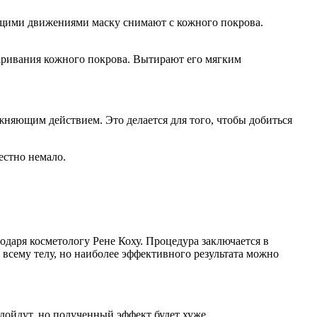
щими движениями маску снимают с кожного покрова.
аривания кожного покрова. Вытирают его мягким
яющим действием. Это делается для того, чтобы добиться
естно немало.
даря косметологу Рене Коху. Процедура заключается в
сему телу, но наиболее эффективного результата можно
дойдут, но полученный эффект будет хуже.