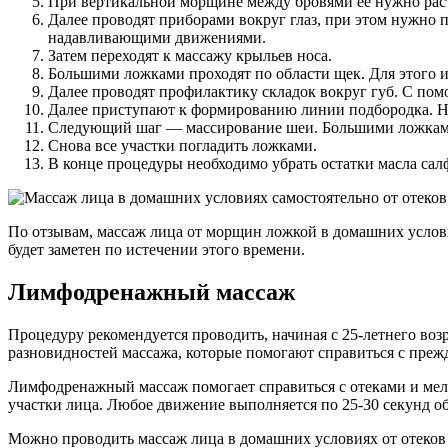
При вертикальной морщине между бровями ее нужно рас
Далее проводят приборами вокруг глаз, при этом нужно п
надавливающими движениями.
Затем переходят к массажу крыльев носа.
Большими ложками проходят по области щек. Для этого 
Далее проводят профилактику складок вокруг губ. С по
Далее приступают к формированию линии подбородка. На
Следующий шаг — массирование шеи. Большими ложками 
Снова все участки погладить ложками.
В конце процедуры необходимо убрать остатки масла сал
По отзывам, массаж лица от морщин ложкой в домашних услови
будет заметен по истечении этого времени.
Лимфодренажный массаж
Процедуру рекомендуется проводить, начиная с 25-летнего воз
разновидностей массажа, которые помогают справиться с пре
Лимфодренажный массаж помогает справиться с отеками и мел
участки лица. Любое движение выполняется по 25-30 секунд о
Можно проводить массаж лица в домашних условиях от отеков