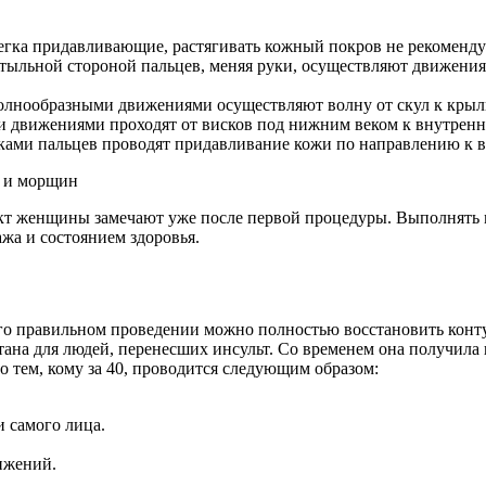
егка придавливающие, растягивать кожный покров не рекоменду
ыльной стороной пальцев, меняя руки, осуществляют движения 
лнообразными движениями осуществляют волну от скул к крыль
движениями проходят от висков под нижним веком к внутренней
чками пальцев проводят придавливание кожи по направлению к 
т женщины замечают уже после первой процедуры. Выполнять ма
ажа и состоянием здоровья.
о правильном проведении можно полностью восстановить контур
ана для людей, перенесших инсульт. Со временем она получила 
 тем, кому за 40, проводится следующим образом:
и самого лица.
ижений.