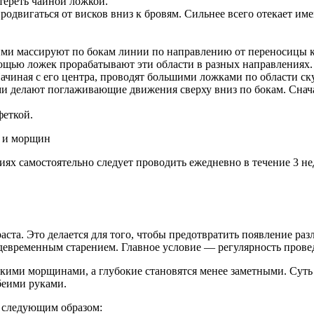
тереть чайной ложкой.
родвигаться от висков вниз к бровям. Сильнее всего отекает име
ими массируют по бокам линии по направлению от переносицы к
мощью ложек прорабатывают эти области в разных направлениях.
чиная с его центра, проводят большими ложками по области ску
делают поглаживающие движения сверху вниз по бокам. Сначал
феткой.
ях самостоятельно следует проводить ежедневно в течение 3 не
раста. Это делается для того, чтобы предотвратить появление р
ждевременным старением. Главное условие — регулярность прове
кими морщинами, а глубокие становятся менее заметными. Суть
беими руками.
 следующим образом: