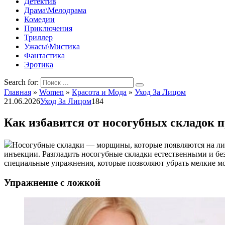
Детектив
Драма\Мелодрама
Комедии
Приключения
Триллер
Ужасы\Мистика
Фантастика
Эротика
Search for:
Главная
»
Women
»
Красота и Мода
»
Уход За Лицом
21.06.2026
Уход За Лицом
184
Как избавится от носогубных складок 
Носогубные складки — морщины, которые появляются на лиц
инъекции. Разгладить носогубные складки естественными и б
специальные упражнения, которые позволяют убрать мелкие м
Упражнение с ложкой