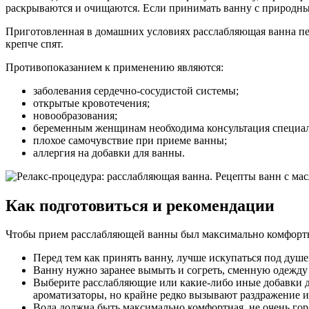
раскрываются и очищаются. Если принимать ванну с природны
Приготовленная в домашних условиях расслабляющая ванна пер
крепче спят.
Противопоказанием к применению являются:
заболевания сердечно-сосудистой системы;
открытые кровотечения;
новообразования;
беременным женщинам необходима консультация специал
плохое самочувствие при приеме ванны;
аллергия на добавки для ванны.
Как подготовиться и рекомендации
Чтобы прием расслабляющей ванны был максимально комфортн
Перед тем как принять ванну, лучше искупаться под душем
Ванну нужно заранее вымыть и согреть, сменную одежду 
Выберите расслабляющие или какие-либо иные добавки д
ароматизаторы, но крайне редко вызывают раздражение 
Вода должна быть максимально комфортная, не очень горя