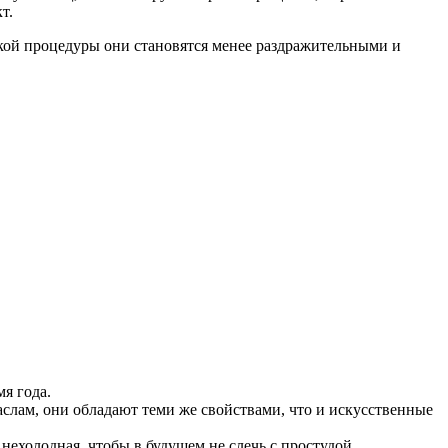
т.
кой процедуры они становятся менее раздражительными и
я года.
лам, они обладают теми же свойствами, что и искусственные
нехолодная, чтобы в будущем не слечь с простудой.