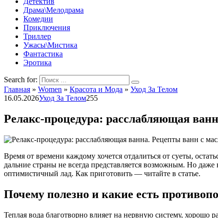
Детектив
Драма\Мелодрама
Комедии
Приключения
Триллер
Ужасы\Мистика
Фантастика
Эротика
Search for:
Главная
»
Women
»
Красота и Мода
»
Уход За Телом
16.05.2026
Уход За Телом
255
Релакс-процедура: расслабляющая ванн
Время от времени каждому хочется отдалиться от суеты, остать
дальние страны не всегда представляется возможным. Но даже 
оптимистичный лад. Как приготовить — читайте в статье.
Почему полезно и какие есть противоп
Теплая вода благотворно влияет на нервную систему, хорошо р