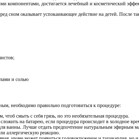
ми компонентами, достигается лечебный и косметический эффек
ед сном оказывает успокаивающее действие на детей. После та
истов;
ым, необходимо правильно подготовиться к процедуре:
, чтоб смыть с себя грязь, но это необязательная процедура.
сложить на батарею, если процедура происходит в холодное врем
ля ванны. Лучше отдать предпочтение натуральным эфирным мас
или аллергическую реакцию.
чая, иначе может появиться головокружение и тахикардия, но и 