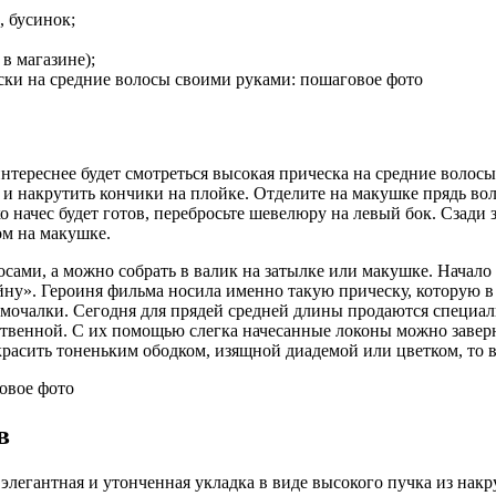
, бусинок;
в магазине);
 интереснее будет смотреться высокая прическа на средние волос
и накрутить кончики на плойке. Отделите на макушке прядь вол
ко начес будет готов, перебросьте шевелюру на левый бок. Сза
ом на макушке.
сами, а можно собрать в валик на затылке или макушке. Начало
ойну». Героиня фильма носила именно такую прическу, которую в
, мочалки. Сегодня для прядей средней длины продаются специа
ственной. С их помощью слегка начесанные локоны можно завер
красить тоненьким ободком, изящной диадемой или цветком, то 
в
легантная и утонченная укладка в виде высокого пучка из нак