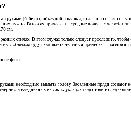
и?
и руками (бабетты, объемной ракушки, стильного начеса на ма
о них нужно. Высокая прическа на средние волосы с челкой или б
70 см.
 разных стилях. В этом случае только следует проследить, чтоб
тным объемом будут выглядеть нелепо, а прическа — казаться тя
 руками необходимо вымыть голову. Засаленные пряди создают 
 вечерних и ежедневных высоких укладок подготовьте следующи