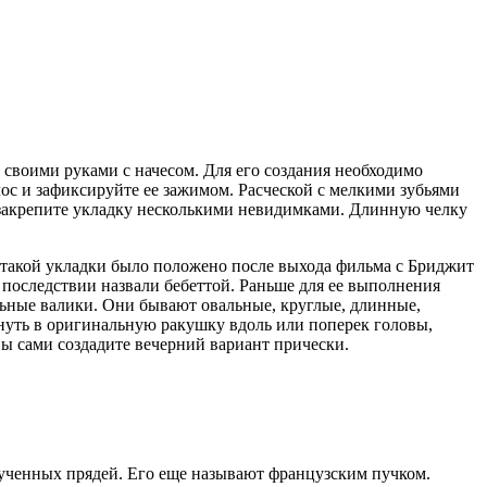
ы своими руками с начесом. Для его создания необходимо
ос и зафиксируйте ее зажимом. Расческой с мелкими зубьями
ди закрепите укладку несколькими невидимками. Длинную челку
 такой укладки было положено после выхода фильма с Бриджит
 последствии назвали бебеттой. Раньше для ее выполнения
льные валики. Они бывают овальные, круглые, длинные,
нуть в оригинальную ракушку вдоль или поперек головы,
вы сами создадите вечерний вариант прически.
рученных прядей. Его еще называют французским пучком.