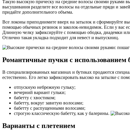
Такую высокую прическу на средние волосы своими руками вып
высушивания разделите все волосы на отдельные пряди и завей
придайте дополнительного объема.
Все локоны приподнимите вверх на затылок и сформируйте вы
помощью обычных резинок и заколок-невидимок. Если у вас ес
Длинную челку зафиксируйте с помощью ободка, диадемки или 
Отлично такая укладка подходит для невест и выпускниц.
Романтичные пучки с использованием 
В специализированных магазинах и бутиках продаются специал
естественно. Его легко зафиксировать высоко на затылке с п
отпускную небрежную гульку;
вечерний вариант гульки;
бабетту с хвостиком;
бабетту, вокруг завитую волосами;
бабетту с распущенными волосами;
строгую классическую бабетту, как у балерины.
Варианты с плетением