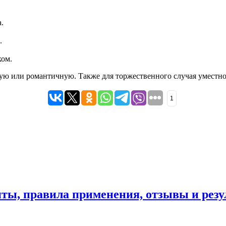
.
.
ком.
гую или романтичную. Также для торжественного случая уместн
1
пты, правила применения, отзывы и резу