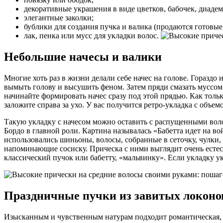
декоративные украшения в виде цветков, бабочек, диадем
элегантные заколки;
бублики для создания пучка и валика (продаются готовые 
лак, пенка или мусс для укладки волос.
Небольшие начесы и валики
Многие хоть раз в жизни делали себе начес на голове. Гораздо
вымыть голову и высушить феном. Затем пряди смазать муссом 
начинайте формировать начес сразу под этой прядью. Как толь
заложите справа за ухо. У вас получится ретро-укладка с объем
Такую укладку с начесом можно оставить с распущенными воло
Бордо в главной роли. Картина называлась «Бабетта идет на в
использовались шиньоны, волосы, собранные в сеточку, чулки
напоминающие сосиску. Прическа с ними выглядит очень есте
классический пучок или бабетту, «мальвинку». Если укладку у
Праздничные пучки из завитых локоно
Изысканным и чувственным натурам подходит романтическая, э