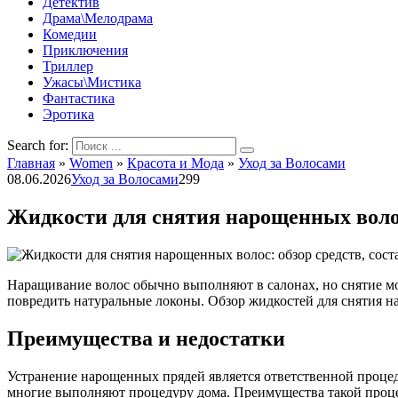
Детектив
Драма\Мелодрама
Комедии
Приключения
Триллер
Ужасы\Мистика
Фантастика
Эротика
Search for:
Главная
»
Women
»
Красота и Мода
»
Уход за Волосами
08.06.2026
Уход за Волосами
299
Жидкости для снятия нарощенных волос:
Наращивание волос обычно выполняют в салонах, но снятие мо
повредить натуральные локоны. Обзор жидкостей для снятия на
Преимущества и недостатки
Устранение нарощенных прядей является ответственной процед
многие выполняют процедуру дома. Преимущества такой проц