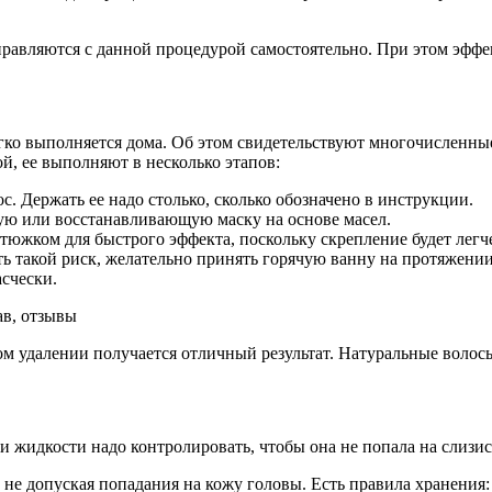
авляются с данной процедурой самостоятельно. При этом эффек
егко выполняется дома. Об этом свидетельствуют многочисленн
й, ее выполняют в несколько этапов:
. Держать ее надо столько, сколько обозначено в инструкции.
ную или восстанавливающую маску на основе масел.
южком для быстрого эффекта, поскольку скрепление будет легче 
 такой риск, желательно принять горячую ванну на протяжении
счески.
ом удалении получается отличный результат. Натуральные волос
ии жидкости надо контролировать, чтобы она не попала на слизи
е допуская попадания на кожу головы. Есть правила хранения: ж