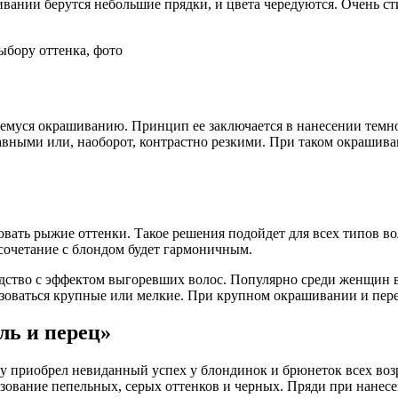
вании берутся небольшие прядки, и цвета чередуются. Очень с
муся окрашиванию. Принцип ее заключается в нанесении темног
вными или, наоборот, контрастно резкими. При таком окрашив
ать рыжие оттенки. Такое решения подойдет для всех типов вол
сочетание с блондом будет гармоничным.
дство с эффектом выгоревших волос. Популярно среди женщин в
оваться крупные или мелкие. При крупном окрашивании и пере
ль и перец»
зу приобрел невиданный успех у блондинок и брюнеток всех воз
зование пепельных, серых оттенков и черных. Пряди при нанесе