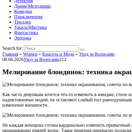
Детектив
Драма\Мелодрама
Комедии
Приключения
Триллер
Ужасы\Мистика
Фантастика
Эротика
Search for:
Главная
»
Women
»
Красота и Мода
»
Уход за Волосами
08.06.2026
Уход за Волосами
212
Мелирование блондинок: техника окраш
Как часто девушкам хочется что-то изменить в имидже, стиле 
надиктованные модой, не оставляют слабый пол равнодушным. 
изменение внешности.
Не каждая женщина готова кардинально изменить привычный цв
окрашиванию прядей волос. Такое решения прекрасно подходит 