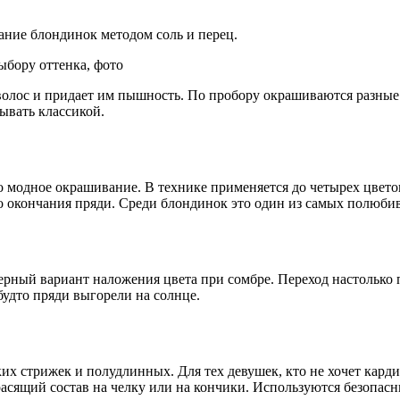
ание блондинок методом соль и перец.
олос и придает им пышность. По пробору окрашиваются разные п
ывать классикой.
 модное окрашивание. В технике применяется до четырех цвето
го окончания пряди. Среди блондинок это один из самых полюб
ерный вариант наложения цвета при сомбре. Переход настолько 
 будто пряди выгорели на солнце.
х стрижек и полудлинных. Для тех девушек, кто не хочет кардин
асящий состав на челку или на кончики. Используются безопасны