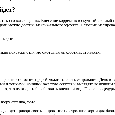
йдет?
ть к его воплощению. Внесение корректив в скучный светлый цв
дями можно достичь максимального эффекта. Плюсами мелирова
т корни;
иды покраски отлично смотрятся на коротких стрижках;
поправить состояние прядей можно за счет мелирования. Дело в 
ми и тонкими, кончики зачастую секутся и выглядят не лучшим
раз то, что нужно, чтобы обновить внешний вид. После процеду
 подойдет прикорневое мелирование на отросшие корни для блон