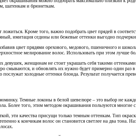
и. Цвет окрашивания можно подобрать максимально близкий к ро
м, шатенкам и брюнеткам.
т ложиться. Кроме того, важно подобрать цвет прядей в соответ
бряный, имитация седины или бежевые оттенки выгодно подчеркн
збавив цвет прядями орехового, медового, пшеничного и шокола
ерхностное мелирование волос. Использовать при этом лучше бо
их девушек, женщинам не стоит украшать себя такими оттенками
ро смываются, и обновлять их нужно будет примерно один раз в 
 послужат холодные оттенки блонда. Результат получается пре
зюминку. Темные локоны в белой шевелюре – это выбор не каждо
ола. Более того, этим методом окрашивания пользуются многие 
еткой, эти качества присущи только темным оттенкам. Тип окрас
пенно к кончикам волос он становится светлее на два тона. Наз
лосах.