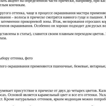
ать акцент на определенной части прически, например, при ка
етлым кончикам.
ругого оттенка, чаще в процессе окрашивания мастера применяю
ивания – волосы в прическе смотрятся намного гуще и пышнее. 
в затемнении прикорневой зоны. Итак, мелирования отросших ко
 типов окрашивания. Особенно он хорошо подходит для русых во
ставлены в статье), славится своим плавным переходом цветов
лаза.
етлого окрашивания применяются пшеничные, бежевые, янтарные
мевает присутствие в прическе от двух до четырех цветов. Ка
сах. Основой является карамельный цвет и все его оттенки. Ук
кт. Кроме натуральных оттенков, ярким модницам можно попробо