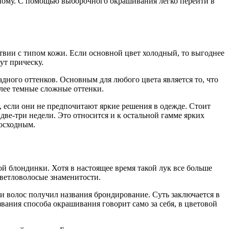
дному. С помощью выборочного окрашивания легко перейти в
ствии с типом кожи. Если основной цвет холодный, то выгоднее
ут прическу.
дного оттенков. Основным для любого цвета является то, что
лее темные сложные оттенки.
, если они не предпочитают яркие решения в одежде. Стоит
две-три недели. Это относится и к остальной гамме ярких
восходным.
й блондинки. Хотя в настоящее время такой лук все больше
светловолосые знаменитости.
ки волос получил названия брондирование. Суть заключается в
вания способа окрашивания говорит само за себя, в цветовой