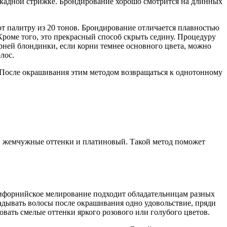
скадной стрижке. Брондирование хорошо смотрится на длинных
т палитру из 20 тонов. Брондирование отличается плавностью
Кроме того, это прекрасный способ скрыть седину. Процедуру
рней блондинки, если корни темнее основного цвета, можно
лос.
. После окрашивания этим методом возвращаться к однотонному
, жемчужные оттенки и платиновый. Такой метод поможет
лифорнийское мелирование подходит обладательницам разных
ладывать волосы после окрашивания одно удовольствие, пряди
вать смелые оттенки яркого розового или голубого цветов.