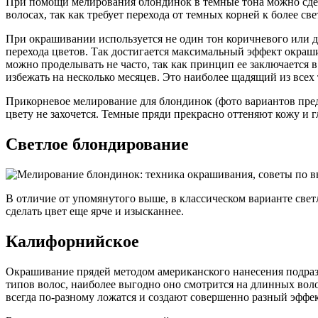
При помощи мелирования блондинок в темные тона можно сдел
волосах, так как требует перехода от темных корней к более св
При окрашивании используется не один тон коричневого или д
перехода цветов. Так достигается максимальный эффект окраш
можно проделывать не часто, так как принцип ее заключается 
избежать на несколько месяцев. Это наиболее щадящий из всех
Прикорневое мелирование для блондинок (фото вариантов пред
цвету не захочется. Темные пряди прекрасно оттеняют кожу и г
Светлое блондирование
В отличие от упомянутого выше, в классическом варианте св
сделать цвет еще ярче и изысканнее.
Калифорнийское
Окрашивание прядей методом американского нанесения подразу
типов волос, наиболее выгодно оно смотрится на длинных воло
всегда по-разному ложатся и создают совершенно разный эффе