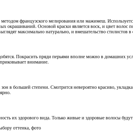
я методом французского мелирования или мажимеш. Используется
ых окрашиваний. Основой краски является воск, и цвет волос по
лядят максимально натурально, и вмешательство стилистов в о
адобятся. Покрасить пряди перьями вполне можно в домашних ус
 приковывает внимание.
он в большей степени. Смотрится невероятно красиво, укладка 
ярно.
сть их здорового вида. Только живые и здоровые волосы будут 