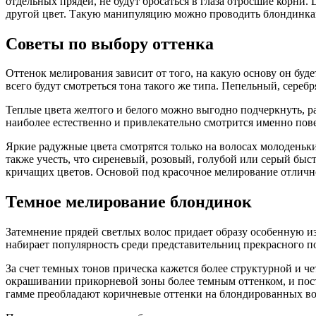
отдельных прядей, не будут бросаться в глаза отросшие корн
другой цвет. Такую манипуляцию можно проводить блондинка
Советы по выбору оттенка
Оттенок мелирования зависит от того, на какую основу он буде
всего будут смотреться тона такого же типа. Пепельный, сере
Теплые цвета желтого и белого можно выгодно подчеркнуть, ра
наиболее естественно и привлекательно смотрится именно пов
Яркие радужные цвета смотрятся только на волосах молоденьк
также учесть, что сиреневый, розовый, голубой или серый быст
кричащих цветов. Основой под красочное мелирование отлично
Темное мелирование блондинок
Затемнение прядей светлых волос придает образу особенную и
набирает популярность среди представительниц прекрасного п
За счет темных тонов прическа кажется более структурной и ч
окрашивании прикорневой зоны более темным оттенком, и посте
гамме преобладают коричневые оттенки на блондированных во