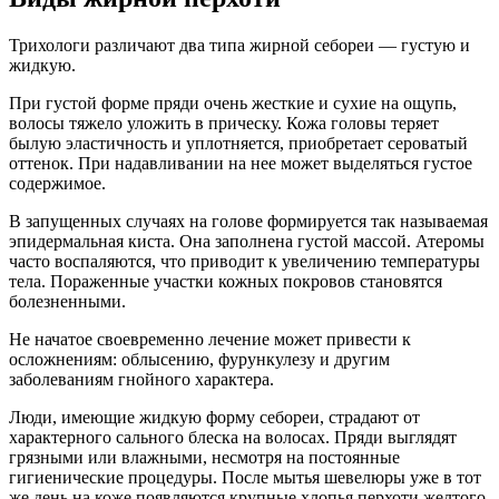
Трихологи различают два типа жирной себореи — густую и
жидкую.
При густой форме пряди очень жесткие и сухие на ощупь,
волосы тяжело уложить в прическу. Кожа головы теряет
былую эластичность и уплотняется, приобретает сероватый
оттенок. При надавливании на нее может выделяться густое
содержимое.
В запущенных случаях на голове формируется так называемая
эпидермальная киста. Она заполнена густой массой. Атеромы
часто воспаляются, что приводит к увеличению температуры
тела. Пораженные участки кожных покровов становятся
болезненными.
Не начатое своевременно лечение может привести к
осложнениям: облысению, фурункулезу и другим
заболеваниям гнойного характера.
Люди, имеющие жидкую форму себореи, страдают от
характерного сального блеска на волосах. Пряди выглядят
грязными или влажными, несмотря на постоянные
гигиенические процедуры. После мытья шевелюры уже в тот
же день на коже появляются крупные хлопья перхоти желтого