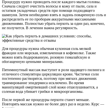
Процедуру нужно проводить после каждого мытья головы.
Сначала следует очистить волосы и кожу от пыли, сала и
остатков укладочных средств при помощи подходящего
шампуня. Затем необходимо взять в ладонь поваренную соль и
распределить ее по проборам аккуратными массажными
движениями. Полностью убрать перхоть за один раз, конечно,
не получится. В лечении важна регулярность.
Для процедуры нужна обычная кухонная соль мелкой
фракции или морская, измельченная в кофемолке. Также
можно взять йодированную, розовую гималайскую и
обогащенную ценными минералами.
Пятиминутный массаж выступит в роли щадящего пилинга и
отличного стимулятора циркуляции крови. Частички соли
постепенно растворятся, поэтому при мягких движениях
травмирование эпидермиса исключено. Во время
манипуляций омертвевший слой кожи отшелушивается, а
соленая вода убивает грибки и микроорганизмы.
После первой же процедуры перхоти станет меньше.
Повторять массаж нужно не более двух раз в неделю. Курс —