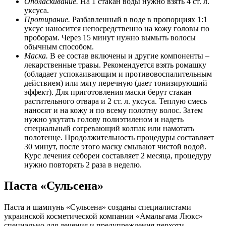
Ополаскивание.
На 1 стакан воды нужно взять 4 ст. л.
уксуса.
Протирание.
Разбавленный в воде в пропорциях 1:1
уксус наносится непосредственно на кожу головы по
проборам. Через 15 минут нужно вымыть волосы
обычным способом.
Маска.
В ее состав включены и другие компоненты –
лекарственные травы. Рекомендуется взять ромашку
(обладает успокаивающим и противовоспалительным
действием) или мяту перечную (дает тонизирующий
эффект). Для приготовления маски берут стакан
растительного отвара и 2 ст. л. уксуса. Теплую смесь
наносят и на кожу и по всему полотну волос. Затем
нужно укутать голову полиэтиленом и надеть
специальный согревающий колпак или намотать
полотенце. Продолжительность процедуры составляет
30 минут, после этого маску смывают чистой водой.
Курс лечения себореи составляет 2 месяца, процедуру
нужно повторять 2 раза в неделю.
Паста «Сульсена»
Паста и шампунь «Сульсена» созданы специалистами
украинской косметической компании «Амальгама Люкс»
специально для лечения и предупреждения перхоти.