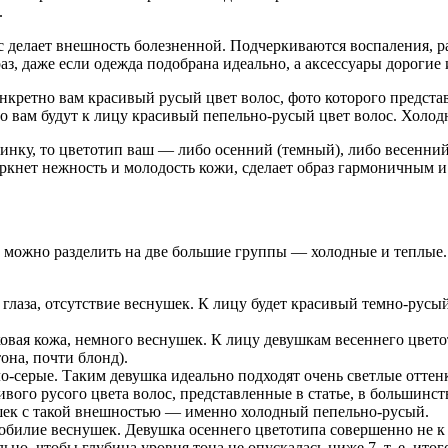
.
 делает внешность болезненной. Подчеркиваются воспаления, р
аз, даже если одежда подобрана идеально, а аксессуары дорогие 
нкретно вам красивый русый цвет волос, фото которого представ
о вам будут к лицу красивый пепельно-русый цвет волос. Холод
ку, то цветотип ваш — либо осенний (темный), либо весенний (
еркнет нежность и молодость кожи, сделает образ гармоничным 
в можно разделить на две большие группы — холодные и теплые. 
глаза, отсутствие веснушек. К лицу будет красивый темно-русый
овая кожа, немного веснушек. К лицу девушкам весеннего цвето
она, почти блонд).
ло-серые. Таким девушка идеально подходят очень светлые оттен
вого русого цвета волос, представленные в статье, в большинс
ушек с такой внешностью — именно холодный пепельно-русый.
 обилие веснушек. Девушка осеннего цветотипа совершенно не к
но, чтобы глубина уровня тона не опускалась ниже 7, т. е. ит