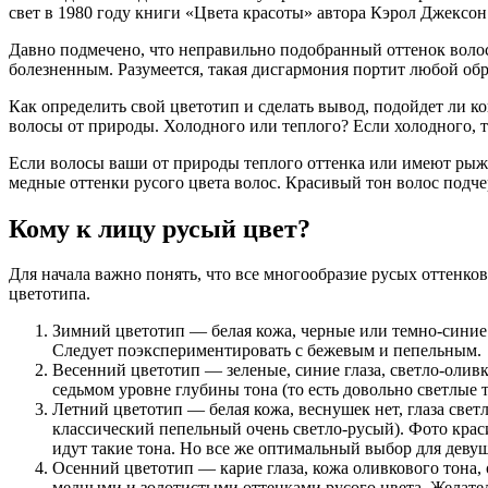
свет в 1980 году книги «Цвета красоты» автора Кэрол Джексон
Давно подмечено, что неправильно подобранный оттенок волос
болезненным. Разумеется, такая дисгармония портит любой обр
Как определить свой цветотип и сделать вывод, подойдет ли ко
волосы от природы. Холодного или теплого? Если холодного, т
Если волосы ваши от природы теплого оттенка или имеют рыжин
медные оттенки русого цвета волос. Красивый тон волос подч
Кому к лицу русый цвет?
Для начала важно понять, что все многообразие русых оттенко
цветотипа.
Зимний цветотип — белая кожа, черные или темно-синие 
Следует поэкспериментировать с бежевым и пепельным.
Весенний цветотип — зеленые, синие глаза, светло-оливк
седьмом уровне глубины тона (то есть довольно светлые т
Летний цветотип — белая кожа, веснушек нет, глаза свет
классический пепельный очень светло-русый). Фото краси
идут такие тона. Но все же оптимальный выбор для дев
Осенний цветотип — карие глаза, кожа оливкового тона,
медными и золотистыми оттенками русого цвета. Желатель