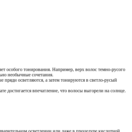
чет особого тонирования. Например, верх волос темно-русого
льно необычные сочетания.
 пряди осветляются, а затем тонируются в светло-русый
ате достигается впечатление, что волосы выгорели на солнце.
дварительном осветлении или даже в процедуре кислотной