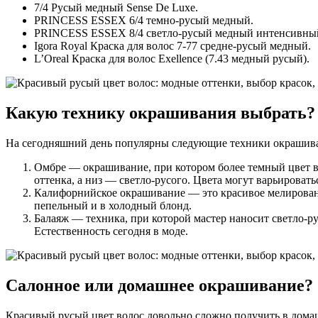
7/4 Русый медный Sense De Luxe.
PRINCESS ESSEX 6/4 темно-русый медный.
PRINCESS ESSEX 8/4 светло-русый медный интенсивны
Igora Royal Краска для волос 7-77 средне-русый медный.
L’Oreal Краска для волос Exellence (7.43 медный русый).
Какую технику окрашивания выбрать?
На сегодняшний день популярны следующие техники окрашива
Омбре — окрашивание, при котором более темный цвет вол
оттенка, а низ — светло-русого. Цвета могут варьирова
Калифорнийское окрашивание — это красивое мелирование
пепельный и в холодный блонд.
Балаяж — техника, при которой мастер наносит светло-ру
Естественность сегодня в моде.
Салонное или домашнее окрашивание?
Красивый русый цвет волос довольно сложно получить в дома