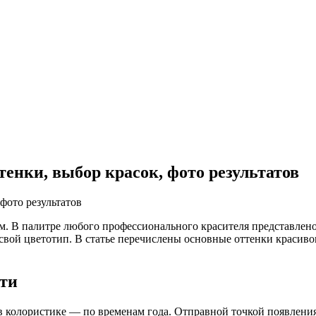
енки, выбор красок, фото результатов
. В палитре любого профессионального красителя представлено 
свой цветотип. В статье перечислены основные оттенки красивог
сти
 колористике — по временам года. Отправной точкой появления