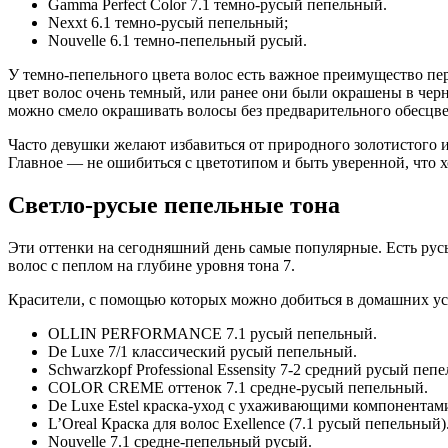
Gamma Perfect Color 7.1 темно-русый пепельный.
Nexxt 6.1 темно-русый пепельный;
Nouvelle 6.1 темно-пепельный русый.
У темно-пепельного цвета волос есть важное преимущество пер
цвет волос очень темный, или ранее они были окрашены в черн
можно смело окрашивать волосы без предварительного обесцв
Часто девушки желают избавиться от природного золотистого 
Главное — не ошибиться с цветотипом и быть уверенной, что 
Светло-русые пепельные тона
Эти оттенки на сегодняшний день самые популярные. Есть рус
волос с пеплом на глубине уровня тона 7.
Красители, с помощью которых можно добиться в домашних усл
OLLIN PERFORMANCE 7.1 русый пепельный.
De Luxe 7/1 классический русый пепельный.
Schwarzkopf Professional Essensity 7-2 средний русый пеп
COLOR CREME оттенок 7.1 средне-русый пепельный.
De Luxe Estel краска-уход с ухаживающими компонентам
L’Oreal Краска для волос Exellence (7.1 русый пепельный)
Nouvelle 7.1 средне-пепельный русый.