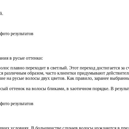
й.
ния в русые оттенки:
ос плавно переходит в светлый. Этот переход достигается за с
ться различным образом, часто клиентки придумывают действите
 на русые волосы двух цветов. Как правило, заранее выбранные
сый оттенок на волосы бликами, в хаотичном порядке. В результ
шних условиях. В большинстве случаев волосы нуждаются в пре