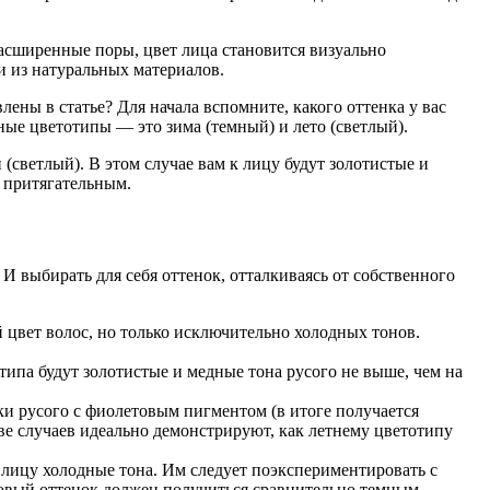
асширенные поры, цвет лица становится визуально
и из натуральных материалов.
лены в статье? Для начала вспомните, какого оттенка у вас
ные цветотипы — это зима (темный) и лето (светлый).
светлый). В этом случае вам к лицу будут золотистые и
и притягательным.
И выбирать для себя оттенок, отталкиваясь от собственного
 цвет волос, но только исключительно холодных тонов.
типа будут золотистые и медные тона русого не выше, чем на
ки русого с фиолетовым пигментом (в итоге получается
тве случаев идеально демонстрируют, как летнему цветотипу
 лицу холодные тона. Им следует поэкспериментировать с
оговый оттенок должен получиться сравнительно темным.