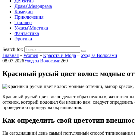
Детектив
Драма\Мелодрама
Комедии
Приключения
Триллер
Ужасы\Мистика
Фантастика
Эротика
Search for:
Главная
»
Women
»
Красота и Мода
»
Уход за Волосами
08.07.2026
Уход за Волосами
269
Красивый русый цвет волос: модные отт
Красивый русый цвет волос делает образ нежным, женственным
оттенок, который подошел бы именно вам, следует определить 
проведению процедуры окрашивания.
Как определить свой цветотип внешно
На сегодняшний день самый популярный способ типирования в