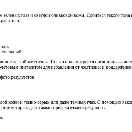
 зеленых глаз и светлой оливковой кожи. Добиться такого тона
красители:
стый.
-пепельный.
аличие легкой желтизны. Только она смотрится органично — вол
олетовым пигментом для избавления от желтизны и поддерживан
ой кожи и темно-серых или даже темных глаз. С помощью какого
ание которых даст самый предсказуемый результат:
л.