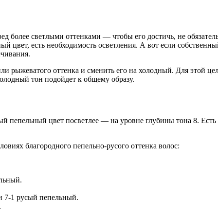
ед более светлыми оттенками — чтобы его достичь, не обязател
ый цвет, есть необходимость осветления. А вот если собственны
ечивания.
или рыжеватого оттенка и сменить его на холодный. Для этой ц
холодный тон подойдет к общему образу.
ый пепельный цвет посветлее — на уровне глубины тона 8. Есть
овиях благородного пепельно-русого оттенка волос:
ельный.
и 7-1 русый пепельный.
.