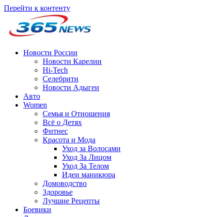
Перейти к контенту
Новости России
Новости Карелии
Hi-Tech
Селебрити
Новости Адыгеи
Авто
Women
Семья и Отношения
Всё о Детях
Фитнес
Красота и Мода
Уход за Волосами
Уход За Лицом
Уход За Телом
Идеи маникюра
Домоводство
Здоровье
Лучшие Рецепты
Боевики