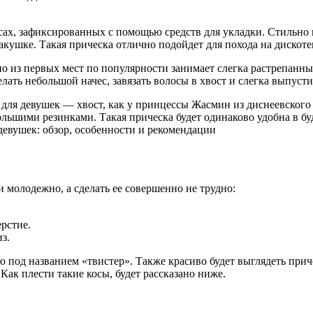
ах, зафиксированных с помощью средств для укладки. Стильно в
макушке. Такая прическа отлично подойдет для похода на дискоте
 из первых мест по популярности занимает слегка растрепанный
елать небольшой начес, завязать волосы в хвост и слегка выпуст
для девушек — хвост, как у принцессы Жасмин из диснеевского 
ольшими резинками. Такая прическа будет одинаково удобна в бу
 молодежно, а сделать ее совершенно не трудно:
рстие.
з.
под названием «твистер». Также красиво будет выглядеть приче
Как плести такие косы, будет рассказано ниже.