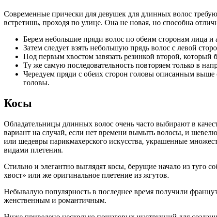
Современные прически для девушек для длинных волос требуют
встретишь, проходя по улице. Она не новая, но способна отли
Берем небольшие пряди волос по обеим сторонам лица и а
Затем следует взять небольшую прядь волос с левой сторо
Под первым хвостом завязать резинкой второй, который б
Ту же самую последовательность повторяем только в нап
Чередуем пряди с обеих сторон головы описанным выше сп
головы.
Косы
Обладательницы длинных волос очень часто выбирают в качес
вариант на случай, если нет времени вымыть волосы, и шевел
или шедевры парикмахерского искусства, украшенные множест
видами плетения.
Стильно и элегантно выглядят косы, берущие начало из туго 
хвост» или же оригинальное плетение из жгутов.
Небывалую популярность в последнее время получили французс
женственным и романтичным.
Ниже приведено несколько пошаговых инструкций для создани