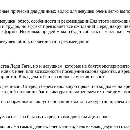
обные прически для длинных волос для девушек очень легко вып
Для этого необходи
 и трудов, но эффект превзойдет все ожидания! Перед накручива
е формы. Несколько прядей можно будет собрать на макушке в «
тва Леди Гаги, но и девушкам, которые не боятся экспериментов
ет новых идей или возможности посещения салона красоты, а вре
риятий. Как сделать бант из волос самостоятельно?
 резинкой. Спереди берем небольшую прядь и отводим ее на вре
ме одной половины банта, аккуратно закрепляем их невидимкам
, оборачиваем вокруг основания хвоста и аккуратно прячем хво
ется слегка сбрызнуть средствами для фиксации волос.
олос. На самом деле их очень много, ведь каждая девушка созд