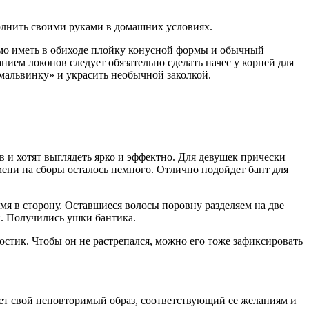
олнить своими руками в домашних условиях.
мо иметь в обиходе плойку конусной формы и обычный
нием локонов следует обязательно сделать начес у корней для
мальвинку» и украсить необычной заколкой.
 и хотят выглядеть ярко и эффектно. Для девушек прически
мени на сборы осталось немного. Отлично подойдет бант для
мя в сторону. Оставшиеся волосы поровну разделяем на две
и. Получились ушки бантика.
стик. Чтобы он не растрепался, можно его тоже зафиксировать
ает свой неповторимый образ, соответствующий ее желаниям и