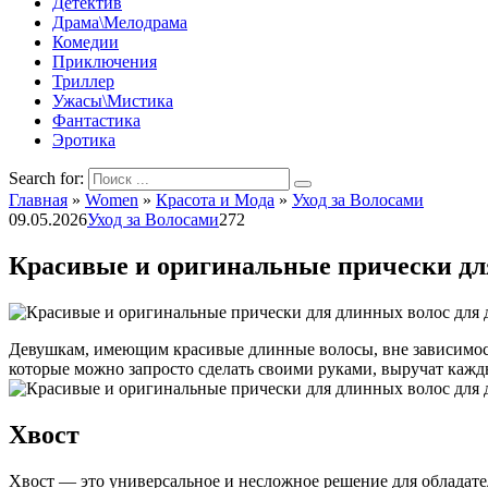
Детектив
Драма\Мелодрама
Комедии
Приключения
Триллер
Ужасы\Мистика
Фантастика
Эротика
Search for:
Главная
»
Women
»
Красота и Мода
»
Уход за Волосами
09.05.2026
Уход за Волосами
272
Красивые и оригинальные прически для
Девушкам, имеющим красивые длинные волосы, вне зависимости 
которые можно запросто сделать своими руками, выручат кажд
Хвост
Хвост — это универсальное и несложное решение для обладате