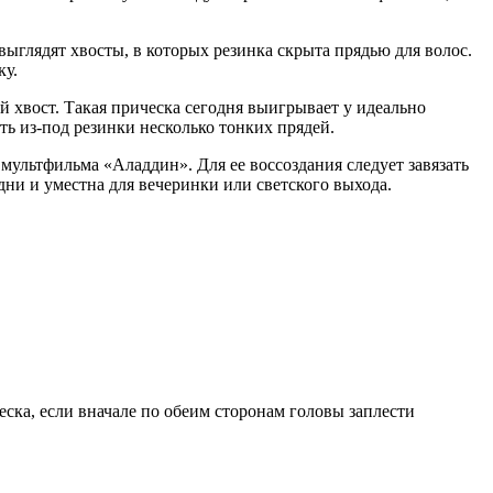
ыглядят хвосты, в которых резинка скрыта прядью для волос.
ку.
 хвост. Такая прическа сегодня выигрывает у идеально
ить из-под резинки несколько тонких прядей.
мультфильма «Аладдин». Для ее воссоздания следует завязать
дни и уместна для вечеринки или светского выхода.
ска, если вначале по обеим сторонам головы заплести