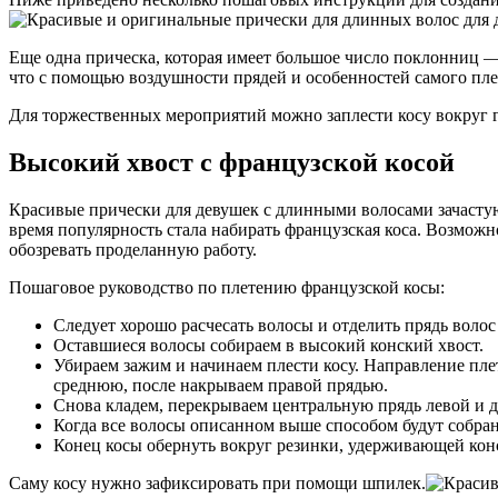
Еще одна прическа, которая имеет большое число поклонниц 
что с помощью воздушности прядей и особенностей самого п
Для торжественных мероприятий можно заплести косу вокруг г
Высокий хвост с французской косой
Красивые прически для девушек с длинными волосами зачастую 
время популярность стала набирать французская коса. Возможн
обозревать проделанную работу.
Пошаговое руководство по плетению французской косы:
Следует хорошо расчесать волосы и отделить прядь волос 
Оставшиеся волосы собираем в высокий конский хвост.
Убираем зажим и начинаем плести косу. Направление плет
среднюю, после накрываем правой прядью.
Снова кладем, перекрываем центральную прядь левой и д
Когда все волосы описанном выше способом будут собран
Конец косы обернуть вокруг резинки, удерживающей конс
Саму косу нужно зафиксировать при помощи шпилек.