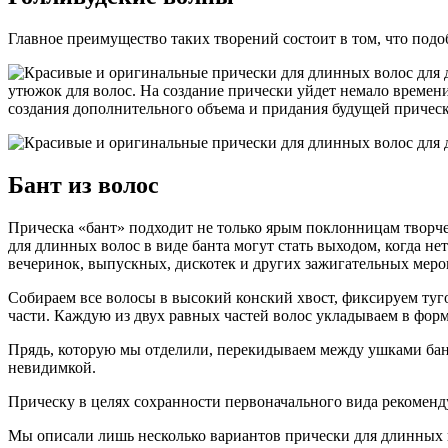
Главное преимущество таких творений состоит в том, что под
утюжок для волос. На создание прически уйдет немало времени
создания дополнительного объема и придания будущей прическ
Бант из волос
Прическа «бант» подходит не только ярым поклонницам творчес
для длинных волос в виде банта могут стать выходом, когда н
вечеринок, выпускных, дискотек и других зажигательных мероп
Собираем все волосы в высокий конский хвост, фиксируем туго
части. Каждую из двух равных частей волос укладываем в фор
Прядь, которую мы отделили, перекидываем между ушками банта
невидимкой.
Прическу в целях сохранности первоначального вида рекоменду
Мы описали лишь несколько вариантов прически для длинных в