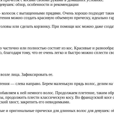
— колосок с вытащенными прядями. Очень хорошо подходят таки
летения можно создать красивую объемную прическу, идеально
оловы или сделать корзинку. При помощи кос можно даже создат
частично или полностью состоят из кос. Красивые и разнообразн
о, благодаря тому, что ее очень легко и быстро можно сплести с
возле лица. Зафиксировать ее.
ения — слева направо. Берем маленькую прядь волос, делим на т
обавляем к ней немного волос. Продолжаем плетение, таким обра
ы, продолжить плести классическую косу. Во французской косе
кий хвост, закрепить его невидимками.