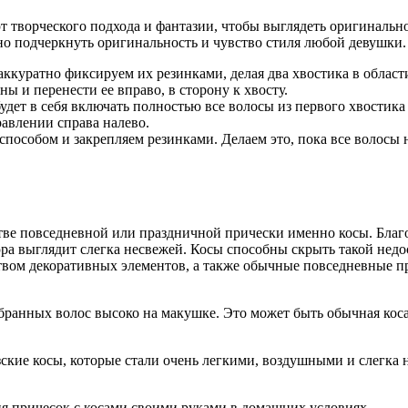
 творческого подхода и фантазии, чтобы выглядеть оригинально
чно подчеркнуть оригинальность и чувство стиля любой девушки.
ккуратно фиксируем их резинками, делая два хвостика в област
ны и перенести ее вправо, в сторону к хвосту.
удет в себя включать полностью все волосы из первого хвостика 
равлении справа налево.
особом и закрепляем резинками. Делаем это, пока все волосы н
тве повседневной или праздничной прически именно косы. Благ
юра выглядит слегка несвежей. Косы способны скрыть такой нед
вом декоративных элементов, а также обычные повседневные пр
собранных волос высоко на макушке. Это может быть обычная ко
кие косы, которые стали очень легкими, воздушными и слегка 
я причесок с косами своими руками в домашних условиях.