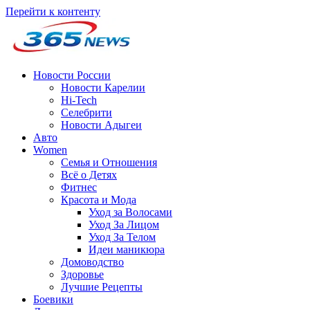
Перейти к контенту
Новости России
Новости Карелии
Hi-Tech
Селебрити
Новости Адыгеи
Авто
Women
Семья и Отношения
Всё о Детях
Фитнес
Красота и Мода
Уход за Волосами
Уход За Лицом
Уход За Телом
Идеи маникюра
Домоводство
Здоровье
Лучшие Рецепты
Боевики