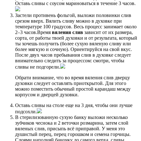
Оставь сливы с соусом мариноваться в течение 3 часов.
Застели противень фольгой, выложи половинки слив
срезом вверх. Вялить сливу можно в духовке при
температуре 100 градусов. Весь процесс занимает около
2–3 часов.Время
вяления слив
зависит от их размера,
сорта, от работы твоей духовки и от результата, который
ты хочешь получить (более сухую вяленую сливу или
более мягкую и сочную). Ориентируйся на свой вкус.
После двух часов пребывания слив в духовке следует
внимательно следить за процессом: смотри, чтобы
сливы не подгорели.
Обрати внимание, что во время вяления слив дверцу
духовки следует оставлять приоткрытой. Для этого
можно поместить обычный простой карандаш между
корпусом и дверцей духовки.
Оставь сливы на столе еще на 3 дня, чтобы они лучше
подсохли.
В стерилизованную сухую банку выложи несколько
зубчиков чеснока и 2 веточки розмарина, затем слой
вяленых слив, присыпь всё приправой. У меня это
душистый перец, перец горошком и семена горчицы.
Слоями наполняй баночку до самого верха, сливы