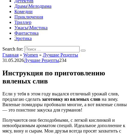
Детектив
Драма\Мелодрама
Комедии
Приключения
Триллер
Ужасы\Мистика
Фантастика
Эротика
Search for:
Главная
»
Women
»
Лучшие Рецепты
31.05.2026
Лучшие Рецепты
234
Инструкция по приготовлению
вяленых слив
Если у тебя в этом году выдался отличный урожай слив,
предлагаю сделать
заготовку из вяленых слив
на зиму.
Вяленые помидоры пробовали многие, а вот вяленые сливы
— это поистине закуска для гурманов!
Получаются они бесподобными, с легкой кислинкой и
невообразимым ароматом специй. Идеальное дополнение к
мясу, вину и сырам. Мои друзья всегда просят захватить с