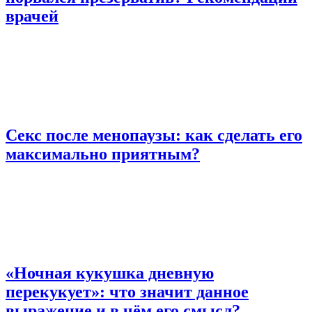
врачей
Секс после менопаузы: как сделать его
максимально приятным?
«Ночная кукушка дневную
перекукует»: что значит данное
выражение и в чём его смысл?