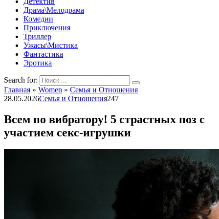
Детектив
Драма\Мелодрама
Комедии
Приключения
Триллер
Ужасы\Мистика
Фантастика
Эротика
Search for:
Главная
»
Women
»
Семья и Отношения
28.05.2026
Семья и Отношения
247
Всем по вибратору! 5 страстных поз с
участием секс-игрушки