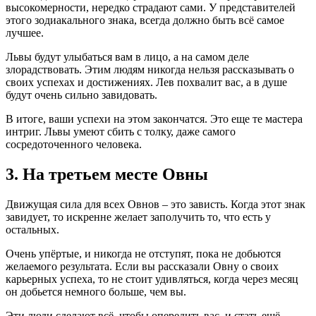
высокомерности, нередко страдают сами. У представителей
этого зодиакального знака, всегда должно быть всё самое
лучшее.
Львы будут улыбаться вам в лицо, а на самом деле
злорадствовать. Этим людям никогда нельзя рассказывать о
своих успехах и достижениях. Лев похвалит вас, а в душе
будут очень сильно завидовать.
В итоге, ваши успехи на этом закончатся. Это еще те мастера
интриг. Львы умеют сбить с толку, даже самого
сосредоточенного человека.
3. На третьем месте Овны
Движущая сила для всех Овнов – это зависть. Когда этот знак
завидует, то искренне желает заполучить то, что есть у
остальных.
Очень упёртые, и никогда не отступят, пока не добьются
желаемого результата. Если вы рассказали Овну о своих
карьерных успеха, то не стоит удивляться, когда через месяц
он добьется немного больше, чем вы.
Эти люди сделают всё, чтобы опередить вас, и стать ещё