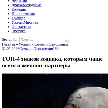
Детектив
Драма\Мелодрама
Комедии
Приключения
Триллер
Ужасы\Мистика
Фантастика
Эротика
Search for:
Главная
»
Women
»
Семья и Отношения
31.05.2026
Семья и Отношения
183
ТОП-4 знаков зодиака, которым чаще
всего изменяют партнеры