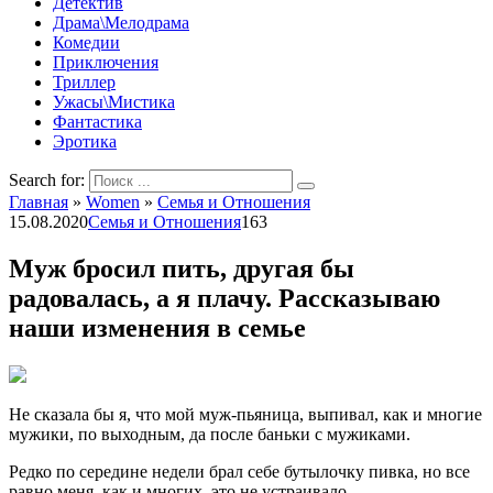
Детектив
Драма\Мелодрама
Комедии
Приключения
Триллер
Ужасы\Мистика
Фантастика
Эротика
Search for:
Главная
»
Women
»
Семья и Отношения
15.08.2020
Семья и Отношения
163
Муж бросил пить, другая бы
радовалась, а я плачу. Рассказываю
наши изменения в семье
Не сказала бы я, что мой муж-пьяница, выпивал, как и многие
мужики, по выходным, да после баньки с мужиками.
Редко по середине недели брал себе бутылочку пивка, но все
равно меня, как и многих, это не устраивало.