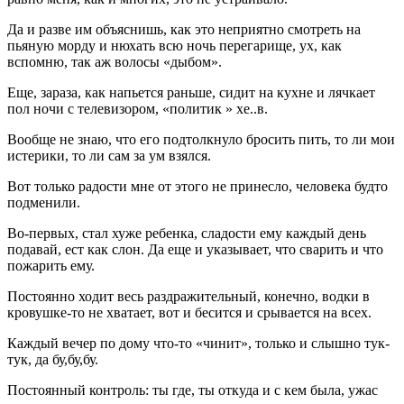
Да и разве им объяснишь, как это неприятно смотреть на
пьяную морду и нюхать всю ночь перегарище, ух, как
вспомню, так аж волосы «дыбом».
Еще, зараза, как напьется раньше, сидит на кухне и лячкает
пол ночи с телевизором, «политик » хе..в.
Вообще не знаю, что его подтолкнуло бросить пить, то ли мои
истерики, то ли сам за ум взялся.
Вот только радости мне от этого не принесло, человека будто
подменили.
Во-первых, стал хуже ребенка, сладости ему каждый день
подавай, ест как слон. Да еще и указывает, что сварить и что
пожарить ему.
Постоянно ходит весь раздражительный, конечно, водки в
кровушке-то не хватает, вот и бесится и срывается на всех.
Каждый вечер по дому что-то «чинит», только и слышно тук-
тук, да бу,бу,бу.
Постоянный контроль: ты где, ты откуда и с кем была, ужас