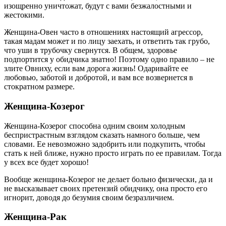
изощренно уничтожат, будут с вами безжалостными и
жестокими.
Женщина-Овен часто в отношениях настоящий агрессор,
такая мадам может и по лицу заехать, и ответить так грубо,
что уши в трубочку свернутся. В общем, здоровье
подпортится у обидчика знатно! Поэтому одно правило – не
злите Овниху, если вам дорога жизнь! Одаривайте ее
любовью, заботой и добротой, и вам все возвернется в
стократном размере.
Женщина-Козерог
Женщина-Козерог способна одним своим холодным
беспристрастным взглядом сказать намного больше, чем
словами. Ее невозможно задобрить или подкупить, чтобы
стать к ней ближе, нужно просто играть по ее правилам. Тогда
у всех все будет хорошо!
Вообще женщина-Козерог не делает больно физически, да и
не высказывает своих претензий обидчику, она просто его
игнорит, доводя до безумия своим безразличием.
Женщина-Рак