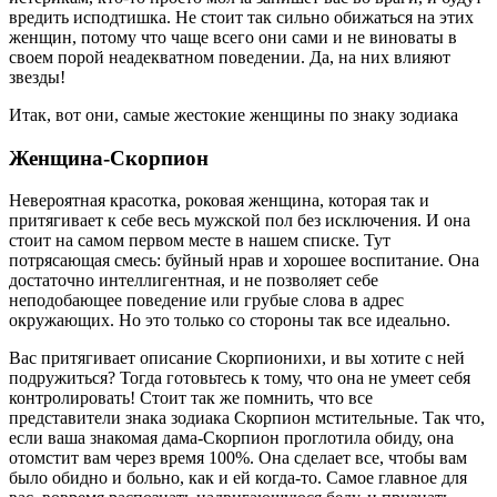
вредить исподтишка. Не стоит так сильно обижаться на этих
женщин, потому что чаще всего они сами и не виноваты в
своем порой неадекватном поведении. Да, на них влияют
звезды!
Итак, вот они, самые жестокие женщины по знаку зодиака
Женщина-Скорпион
Невероятная красотка, роковая женщина, которая так и
притягивает к себе весь мужской пол без исключения. И она
стоит на самом первом месте в нашем списке. Тут
потрясающая смесь: буйный нрав и хорошее воспитание. Она
достаточно интеллигентная, и не позволяет себе
неподобающее поведение или грубые слова в адрес
окружающих. Но это только со стороны так все идеально.
Вас притягивает описание Скорпионихи, и вы хотите с ней
подружиться? Тогда готовьтесь к тому, что она не умеет себя
контролировать! Стоит так же помнить, что все
представители знака зодиака Скорпион мстительные. Так что,
если ваша знакомая дама-Скорпион проглотила обиду, она
отомстит вам через время 100%. Она сделает все, чтобы вам
было обидно и больно, как и ей когда-то. Самое главное для