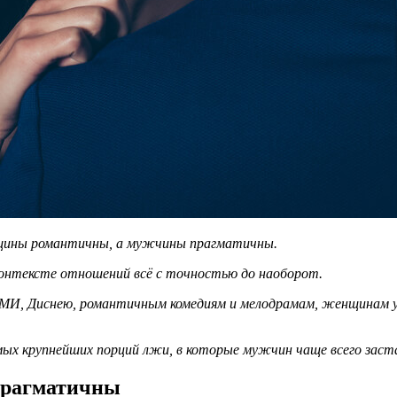
нщины романтичны, а мужчины прагматичны.
онтексте отношений всё с точностью до наоборот.
 СМИ, Диснею, романтичным комедиям и мелодрамам, женщинам 
амых крупнейших порций лжи, в которые мужчин чаще всего заст
прагматичны