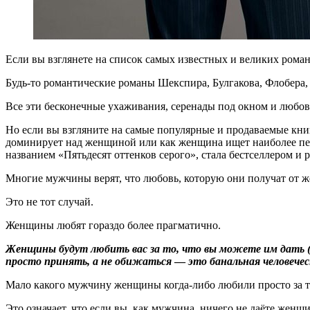
Если вы взглянете на список самых известных и великих роман
Будь-то романтические романы Шекспира, Булгакова, Флобера, 
Все эти бесконечные ухаживания, серенады под окном и любов
Но если вы взгляните на самые популярные и продаваемые книг
доминирует над женщиной или как женщина ищет наиболее перс
названием «Пятьдесят оттенков серого», стала бестселлером и 
Многие мужчины верят, что любовь, которую они получат от ж
Это не тот случай.
Женщины любят гораздо более прагматично.
Женщины будут любить вас за то, что вы можете им дать (
просто принять, а не обижаться
—
это банальная человечес
Мало какого мужчину женщины когда-либо любили просто за то, к
Это означает, что если вы, как мужчина, ничего не даёте женщ