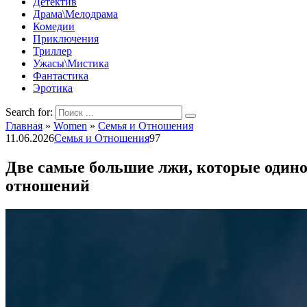
Детектив
Драма\Мелодрама
Комедии
Приключения
Триллер
Ужасы\Мистика
Фантастика
Эротика
Search for:
Главная
»
Women
»
Семья и Отношения
11.06.2026
Семья и Отношения
97
Две самые большие лжи, которые одино
отношений