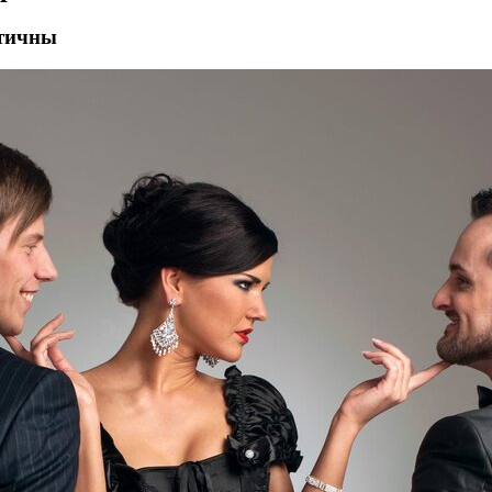
нтичны