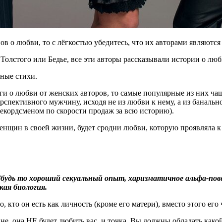
ов о любви, то с лёгкостью убедитесь, что их авторами являютс
Толстого или Бедье, все эти авторы рассказывали истории о лю
ные стихи.
и о любви от женских авторов, то самые популярные из них чащ
пективного мужчину, исходя не из любви к нему, а из банальн
рекордсменом по скорости продаж за всю историю).
енщин в своей жизни, будет сродни любви, которую проявляла к
будь то хороший ceкyaльный опыт, харизматичное альфа-пове
кая биология.
то он есть как личность (кроме его матери), вместо этого его ча
ине, она НЕ будет любить вас, и точка. Вы должны обладать како