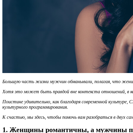
Большую часть жизни мужчин обманывали, полагая, что же
Хотя это может быть правдой вне контекста отношений, в к
Поистине удивительно, как благодаря современной культуре,
культурного программирования.
К счастью, мы здесь, чтобы помочь вам разобраться в двух с
1. Женщины романтичны, а мужчины 