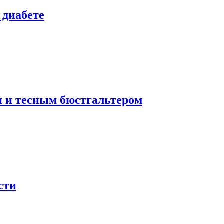
 диабете
и и тесным бюстгальтером
сти