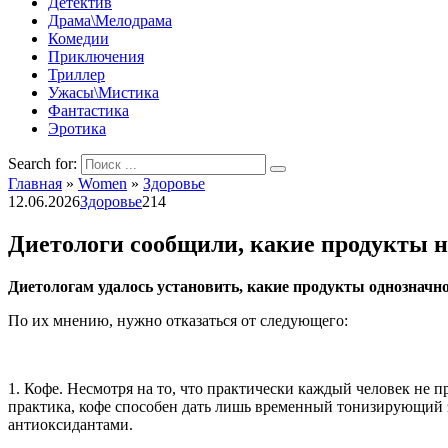
Детектив
Драма\Мелодрама
Комедии
Приключения
Триллер
Ужасы\Мистика
Фантастика
Эротика
Search for:
Главная
»
Women
»
Здоровье
12.06.2026
Здоровье
214
Диетологи сообщили, какие продукты не
Диетологам удалось установить, какие продукты однозначно
По их мнению, нужно отказаться от следующего:
1. Кофе. Несмотря на то, что практически каждый человек не п
практика, кофе способен дать лишь временный тонизирующий эф
антиоксидантами.