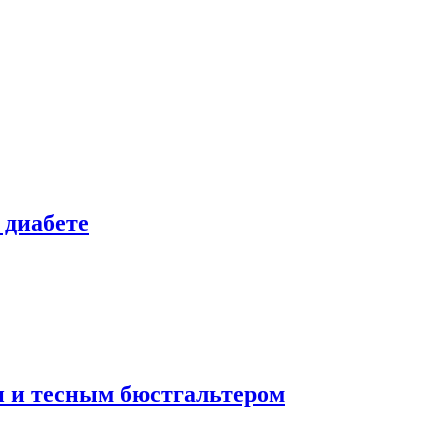
 диабете
и и тесным бюстгальтером