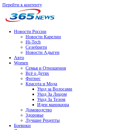
Перейти к контенту
Новости России
Новости Карелии
Hi-Tech
Селебрити
Новости Адыгеи
Авто
Women
Семья и Отношения
Всё о Детях
Фитнес
Красота и Мода
Уход за Волосами
Уход За Лицом
Уход За Телом
Идеи маникюра
Домоводство
Здоровье
Лучшие Рецепты
Боевики