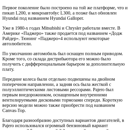
Первое поколение было построено на той же платформе, что и
пикап L200, и микроавтобус L300, а позже был обновлен
Hyundai под названием Hyundai Galloper.
Уже в 1980-х годах Mitsubishi и Chrysler работали вместе. В
Америке «Паджеро» также продается под названием «Додж
Райдер». Тюнинг «Паджеро»4 используют некоторые
автолюбители.
По умолчанию автомобиль был оснащен полным приводом.
Кроме того, со склада дистрибьютора его можно было
получить с дифференциальным барьером за дополнительную
плату.
Передние колеса были отдельно подвешены на двойном
поперечном направлении, а задняя ось была жесткой с
полуэллиптическими листовыми рессорами. Pajero был
первым внедорожником, оснащенным внутренними
вентилируемыми дисковыми тормозами спереди. Короткую
версию модели можно также приобрести под названием
Canvas-Top.
Благодаря разнообразию доступных вариантов двигателей, в
Pajero использовался огромный бензиновый вариант