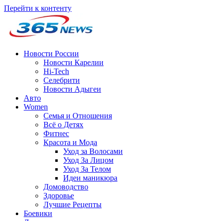
Перейти к контенту
Новости России
Новости Карелии
Hi-Tech
Селебрити
Новости Адыгеи
Авто
Women
Семья и Отношения
Всё о Детях
Фитнес
Красота и Мода
Уход за Волосами
Уход За Лицом
Уход За Телом
Идеи маникюра
Домоводство
Здоровье
Лучшие Рецепты
Боевики