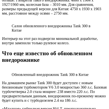
больше. Габариты такого внедорожника: 4886 х 1984 х
1927/1960 мм, колесная база – 3010 мм. Для сравнения,
размеры предыдущей версии для Китая: 4750 х 1930 х 1903
мм, расстояние между осями – 2750 мм.
Салон обновленного внедорожника Tank 300 в
Китае
Интерьер на этот раз подвергли минимальной доработке,
внутри заменили только рулевое колесо.
Что еще известно об обновленном
внедорожнике
Обновленный внедорожник Tank 300 в Китае
На домашнем рынке Tank 300 будет доступен с новым
бензиновым турбомотором V6 3.0 мощностью 360 л.с. Базовая
турбочетверка 2.0 стала мощнее: 238 вместо 220 л.с. По
предварительным данным, внедорожник по-прежнему можно
будет купить и с турбодизелем 2.4 на 186 л.с.
«Младшая» гибридная версия Hi4-T, предположительно,