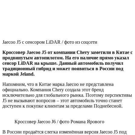
Jaecoo J5 с сенсором LiDAR / фото из соцсети
Кроссовер Jaecoo J5 от компании Chery заметили в Китае с
продвинутым автопилотом. На его наличие прямо указал
сенсор LiDAR на крыше. Данный автомобиль получил
традиционный гибрид и может появиться в России под
маркой Jeland.
Напомним, что в Китае марка Jaecoo не представлена
официально. Компания Chery создала этот бренд
исключительно для глобального рынка. Поэтому перспективы
J5 не вызывают вопросов – этот автомобиль точно станет
доступен к покупке клиентам за пределами Поднебесной.
Кроссовер Jaecoo J6 / фото Романа Ярового
В России продаётся слегка изменённая версия Jaecoo J5 под