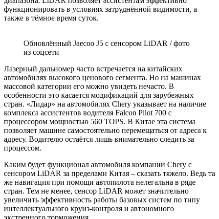
диапазона. LiDAR позволяет ассистентам эффективно
функционировать в условиях затруднённой видимости, а
также в тёмное время суток.
Обновлённый Jaecoo J5 с сенсором LiDAR / фото
из соцсети
Лазерный дальномер часто встречается на китайских
автомобилях высокого ценового сегмента. Но на машинах
массовой категории его можно увидеть нечасто. В
особенности это касается модификаций для зарубежных
стран. «Лидар» на автомобилях Chery указывает на наличие
комплекса ассистентов водителя Falcon Pilot 700 с
процессором мощностью 560 TOPS. В Китае эта система
позволяет машине самостоятельно перемещаться от адреса к
адресу. Водителю остаётся лишь внимательно следить за
процессом.
Каким будет функционал автомобиля компании Chery с
сенсором LiDAR за пределами Китая – сказать тяжело. Ведь та
же навигация при помощи автопилота нелегальна в ряде
стран. Тем не менее, сенсор LiDAR может значительно
увеличить эффективность работы базовых систем по типу
интеллектуального круиз-контроля и автономного
экстренного торможения.