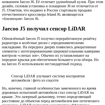
названием Jaecoo J6. Её отличает удлинённый кузов. При этом
дизайн, силовая установка и оснащение J6 не отличается от
J5. Отметим, что недавно в России стартовали продажи
отечественного кроссовера Jeland J6, являющегося
«близнецом» Jaecoo J6.
Jaecoo J5 получил сенсор LiDAR
Обновлённый Jaecoo J5 получил переработанную решётку
радиатора и колёсные диски с аэродинамическими
накладками. На передних дверях появились декоративные
элементы с интегрированными широкоугольными камерами
контроля «слепых зон». Обычно их устанавливают на
передние крылья для обеспечения большего угла обзора. Но
на Jaecoo J5 использовали нестандартный подход.
Сенсор LiDAR улучшает систему восприятия
автомобиля / фото из соцсети
Но, конечно, главной особенностью замеченного во время
дорожных испытаний автомобиля стал сенсор LiDAR на
крыше. Это лазерный дальномер, точно определяющий
расстояние до объектов перед автомобилем вне оптического