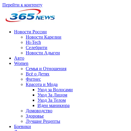
Перейти к контенту
Новости России
Новости Карелии
Hi-Tech
Селебрити
Новости Адыгеи
Авто
Women
Семья и Отношения
Всё о Детях
Фитнес
Красота и Мода
Уход за Волосами
Уход За Лицом
Уход За Телом
Идеи маникюра
Домоводство
Здоровье
Лучшие Рецепты
Боевики