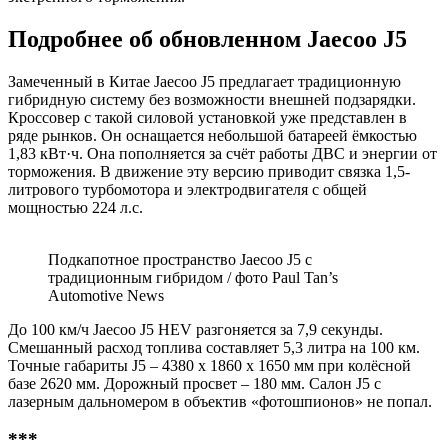
Подробнее об обновленном Jaecoo J5
Замеченный в Китае Jaecoo J5 предлагает традиционную
гибридную систему без возможности внешней подзарядки.
Кроссовер с такой силовой установкой уже представлен в
ряде рынков. Он оснащается небольшой батареей ёмкостью
1,83 кВт·ч. Она пополняется за счёт работы ДВС и энергии от
торможения. В движение эту версию приводит связка 1,5-
литрового турбомотора и электродвигателя с общей
мощностью 224 л.с.
Подкапотное пространство Jaecoo J5 с
традиционным гибридом / фото Paul Tan’s
Automotive News
До 100 км/ч Jaecoo J5 HEV разгоняется за 7,9 секунды.
Смешанный расход топлива составляет 5,3 литра на 100 км.
Точные габариты J5 – 4380 х 1860 х 1650 мм при колёсной
базе 2620 мм. Дорожный просвет – 180 мм. Салон J5 с
лазерным дальномером в объектив «фотошпионов» не попал.
***