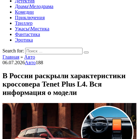
Детектив
Драма\Мелодрама
Комедии
Приключения
Триллер
Ужасы\Мистика
Фантастика
Эротика
Search for:
Главная
»
Авто
06.07.2026
Авто
188
В России раскрыли характеристики
кроссовера Tenet Plus L4. Вся
информация о модели