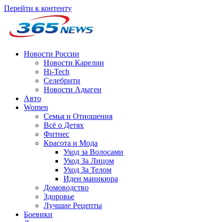
Перейти к контенту
Новости России
Новости Карелии
Hi-Tech
Селебрити
Новости Адыгеи
Авто
Women
Семья и Отношения
Всё о Детях
Фитнес
Красота и Мода
Уход за Волосами
Уход За Лицом
Уход За Телом
Идеи маникюра
Домоводство
Здоровье
Лучшие Рецепты
Боевики