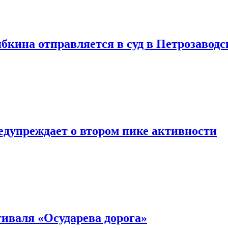
ябкина отправляется в суд в Петрозаводс
едупреждает о втором пике активности
тиваля «Осударева дорога»