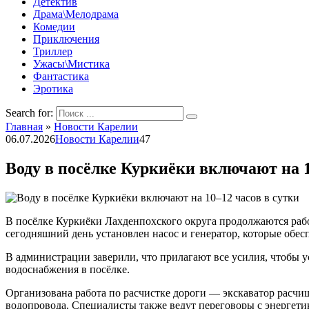
Детектив
Драма\Мелодрама
Комедии
Приключения
Триллер
Ужасы\Мистика
Фантастика
Эротика
Search for:
Главная
»
Новости Карелии
06.07.2026
Новости Карелии
47
Воду в посёлке Куркиёки включают на 1
В посёлке Куркиёки Лахденпохского округа продолжаются рабо
сегодняшний день установлен насос и генератор, которые обес
В администрации заверили, что прилагают все усилия, чтобы 
водоснабжения в посёлке.
Организована работа по расчистке дороги — экскаватор расчищ
водопровода. Специалисты также ведут переговоры с энергет