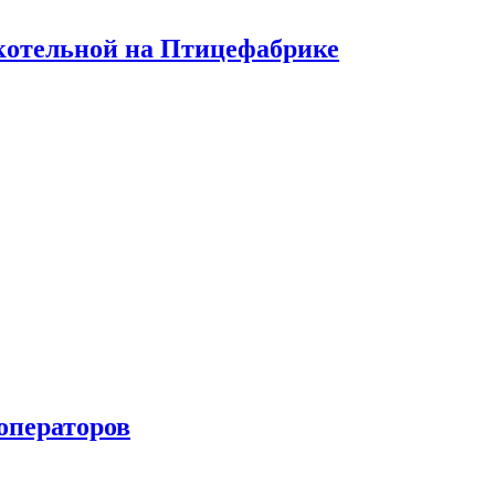
 котельной на Птицефабрике
 операторов