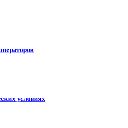
 операторов
еских условиях