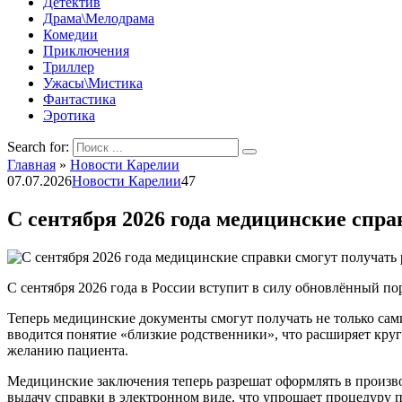
Детектив
Драма\Мелодрама
Комедии
Приключения
Триллер
Ужасы\Мистика
Фантастика
Эротика
Search for:
Главная
»
Новости Карелии
07.07.2026
Новости Карелии
47
С сентября 2026 года медицинские спр
С сентября 2026 года в России вступит в силу обновлённый п
Теперь медицинские документы смогут получать не только сам
вводится понятие «близкие родственники», что расширяет круг
желанию пациента.
Медицинские заключения теперь разрешат оформлять в произво
выдачу справки в электронном виде, что упрощает процедуру 