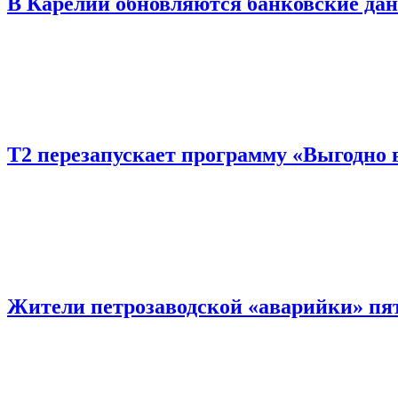
В Карелии обновляются банковские да
Т2 перезапускает программу «Выгодно в
Жители петрозаводской «аварийки» пят