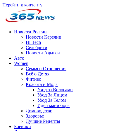
Перейти к контенту
Новости России
Новости Карелии
Hi-Tech
Селебрити
Новости Адыгеи
Авто
Women
Семья и Отношения
Всё о Детях
Фитнес
Красота и Мода
Уход за Волосами
Уход За Лицом
Уход За Телом
Идеи маникюра
Домоводство
Здоровье
Лучшие Рецепты
Боевики