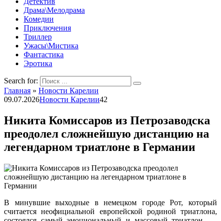
Детектив
Драма\Мелодрама
Комедии
Приключения
Триллер
Ужасы\Мистика
Фантастика
Эротика
Search for:
Главная
»
Новости Карелии
09.07.2026
Новости Карелии
42
Никита Комиссаров из Петрозаводска
преодолел сложнейшую дистанцию на
легендарном триатлоне в Германии
В минувшие выходные в немецком городе Рот, который
считается неофициальной европейской родиной триатлона,
состоялся самый эмоциональный и массовый триатлон —