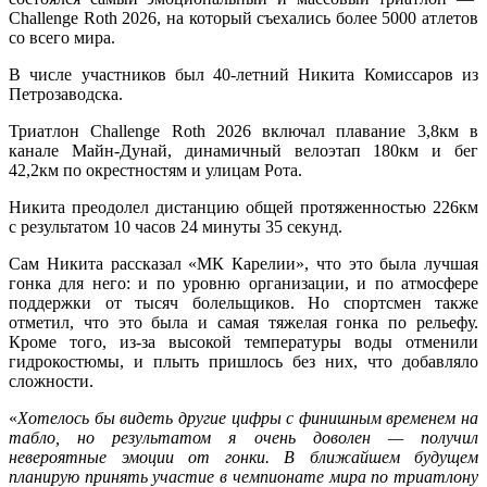
Challenge Roth 2026, на который съехались более 5000 атлетов
со всего мира.
В числе участников был 40-летний Никита Комиссаров из
Петрозаводска.
Триатлон Challenge Roth 2026 включал плавание 3,8км в
канале Майн-Дунай, динамичный велоэтап 180км и бег
42,2км по окрестностям и улицам Рота.
Никита преодолел дистанцию общей протяженностью 226км
с результатом 10 часов 24 минуты 35 секунд.
Сам Никита рассказал «МК Карелии», что это была лучшая
гонка для него: и по уровню организации, и по атмосфере
поддержки от тысяч болельщиков. Но спортсмен также
отметил, что это была и самая тяжелая гонка по рельефу.
Кроме того, из-за высокой температуры воды отменили
гидрокостюмы, и плыть пришлось без них, что добавляло
сложности.
«
Хотелось бы видеть другие цифры с финишным временем на
табло, но результатом я очень доволен — получил
невероятные эмоции от гонки. В ближайшем будущем
планирую принять участие в чемпионате мира по триатлону