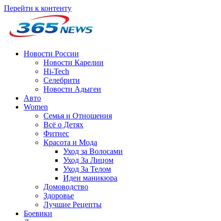
Перейти к контенту
Новости России
Новости Карелии
Hi-Tech
Селебрити
Новости Адыгеи
Авто
Women
Семья и Отношения
Всё о Детях
Фитнес
Красота и Мода
Уход за Волосами
Уход За Лицом
Уход За Телом
Идеи маникюра
Домоводство
Здоровье
Лучшие Рецепты
Боевики