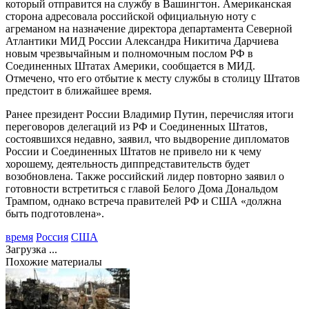
который отправится на службу в Вашингтон. Американская
сторона адресовала российской официальную ноту с
агреманом на назначение директора департамента Северной
Атлантики МИД России Александра Никитича Дарчиева
новым чрезвычайным и полномочным послом РФ в
Соединенных Штатах Америки, сообщается в МИД.
Отмечено, что его отбытие к месту службы в столицу Штатов
предстоит в ближайшее время.
Ранее президент России Владимир Путин, перечисляя итоги
переговоров делегаций из РФ и Соединенных Штатов,
состоявшихся недавно,
заявил
, что выдворение дипломатов
России и Соединенных Штатов не привело ни к чему
хорошему, деятельность диппредставительств будет
возобновлена. Также российский лидер повторно заявил о
готовности встретиться с главой Белого Дома Дональдом
Трампом, однако встреча правителей РФ и США «должна
быть подготовлена».
время
Россия
США
Загрузка ...
Похожие материалы