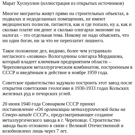
Марат Хуснуллин (иллюстрация из открытых источников)
Многие мигранты живут прямо на строительных объектах, в
подвалах и недоделанных помещениях, не имеют
медицинских полисов, питаются, как и где попало, ну а, как и
сколько платят им денег и сколько олигархи экономят на
налогах – это отдельная тема. Никому не надо объяснять, что
ни один богач, ни за что не переплатит лишнего.
Такое положение дел, видимо, более чем устраивало
негласного
«хозяина»
Вологодчины олигарха Мордашова,
который владеет ключевым предприятием области –
Череповецким металлургическим комбинатом, построенным в
СССР и введённым в действие в ноябре 1959 года.
Советское правительство задумало построить этот завод после
открытия советскими геологами в 1930-1933 годах Кольских
железных руд и печорских углей.
20 июня 1940 года Совнарком СССР принял
постановление
«Об организации металлургической базы на
Северо-западе СССР»,
предусматривающее создание
металлургического завода в г. Череповце. Строительство
завода было отложено в связи с Великой Отечественной и
возобновлено лишь через 7 лет.