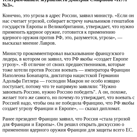
№3».
Конечно, это угроза в адрес России, заявил министр. «Если он
нас считает угрозой, собирает встречу начальников генштабов
государств Европы и Великобритании, утверждает, что нужно
применить ядерное оружие, готовится к применению
ядерного оружия против РФ, это, разумеется, угроза», —
высказал мнение Лавров.
Министр прокомментировал высказывание французского
лидера, в котором он заявил, что РФ якобы «создает Европе
угрозу». «В отличие от своих предшественников, которые
тоже хотели против России воевать — императора Франции
Наполеона Бонапарта, диктатора нацистской Германии
Адольфа Гитлера — господин Макрон не особо изящно
поступает, потому что те напрямую заявляли: "Нужно
завоевать Россию, нужно Россию победить". А он, похоже,
желает того же самого, но почему-то утверждает, что воевать с
Россией надо, чтобы она не победила Францию, что РФ якобы
создает угрозу Франции и Европе», — сказал дипломат.
Ранее президент Франции
заявил
, что Россия «стала угрозой
для Франции и Европы». Он решил открыть дискуссию о
применении ядерного оружия Франции для защиты всего ЕС.