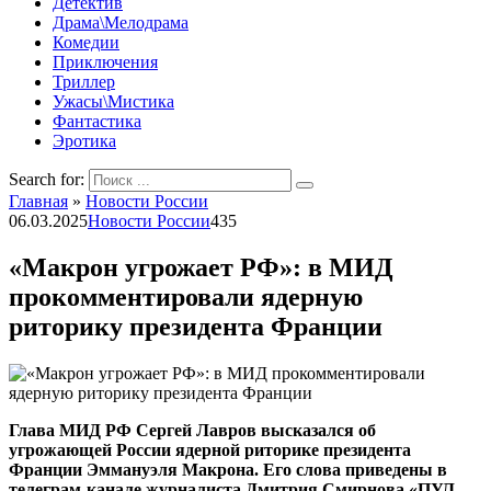
Детектив
Драма\Мелодрама
Комедии
Приключения
Триллер
Ужасы\Мистика
Фантастика
Эротика
Search for:
Главная
»
Новости России
06.03.2025
Новости России
435
«Макрон угрожает РФ»: в МИД
прокомментировали ядерную
риторику президента Франции
Глава МИД РФ Сергей Лавров высказался об
угрожающей России ядерной риторике президента
Франции Эммануэля Макрона. Его слова приведены в
телеграм-канале журналиста Дмитрия Смирнова «ПУЛ