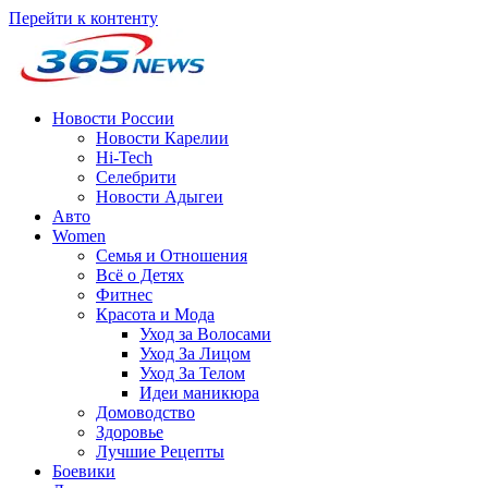
Перейти к контенту
Новости России
Новости Карелии
Hi-Tech
Селебрити
Новости Адыгеи
Авто
Women
Семья и Отношения
Всё о Детях
Фитнес
Красота и Мода
Уход за Волосами
Уход За Лицом
Уход За Телом
Идеи маникюра
Домоводство
Здоровье
Лучшие Рецепты
Боевики