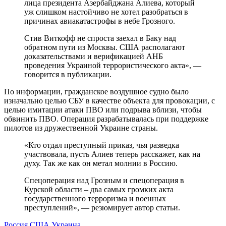
лица президента Азербайджана Алиева, который
уж слишком настойчиво не хотел разобраться в
причинах авиакатастрофы в небе Грозного.
Стив Виткофф не спроста заехал в Баку над
обратном пути из Москвы. США располагают
доказательствами и верификацией АНБ
проведения Украиной террористического акта», —
говорится в публикации.
По информации, гражданское воздушное судно было
изначально целью СБУ в качестве объекта для провокации, с
целью имитации атаки ПВО или подрыва вблизи, чтобы
обвинить ПВО. Операция разрабатывалась при поддержке
пилотов из дружественной Украине страны.
«Кто отдал преступный приказ, чья разведка
участвовала, пусть Алиев теперь расскажет, как на
духу. Так же как он метал молнии в Россию.
Спецоперация над Грозным и спецоперация в
Курской области – два самых громких акта
государственного терроризма и военных
преступлений», — резюмирует автор статьи.
Россия
США
Украина