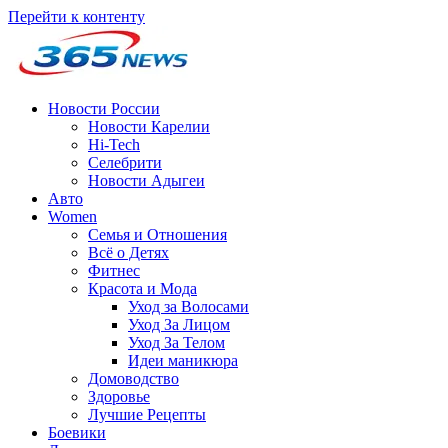
Перейти к контенту
Новости России
Новости Карелии
Hi-Tech
Селебрити
Новости Адыгеи
Авто
Women
Семья и Отношения
Всё о Детях
Фитнес
Красота и Мода
Уход за Волосами
Уход За Лицом
Уход За Телом
Идеи маникюра
Домоводство
Здоровье
Лучшие Рецепты
Боевики