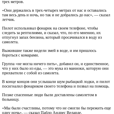
трех метров.
«Они держались в трех-четырех метрах от нас и оставались
там весь день и ночь, но так и не добрались до нас», — сказал
летчик.
Пилот использовал фонарик на своем телефоне, чтобы
следить за рептилиями, и сказал, что, по его мнению, их
отпугнул запах бензина, который просачивался в воду из
самолета.
Выжившие также видели змей в воде, и им пришлось
бороться с комарами.
Группа «не могла ничего пить», добавил он, и единственное,
что у них было из еды, — это мука из маниоки, которую они
прихватили с собой из самолета.
В конце концов они услышали шум рыбацкой лодки, и пилот
посигналил фонариком своего телефона и позвал на помощь.
Позже спасенные люди были доставлены самолетом в
больницу.
«Мы были счастливы, потому что не смогли бы пережить еще
одну ночь», — сказал Пабло Андрес Веларде.