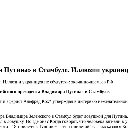
я Путина» в Стамбуле. Иллюзии украинце
сийского президента Владимира Путина» в Стамбуле.
т и аферист Альфред Кох* утверждал в интервью нежелательно
дера Владимира Зеленского в Стамбул будет ловушкой для Путина
 в ловушку. Но где она? Когда говорят, что человека загнали в у
ого]. "Я прилечу в Турцию» – ну и прилетай"», – высказался Ко