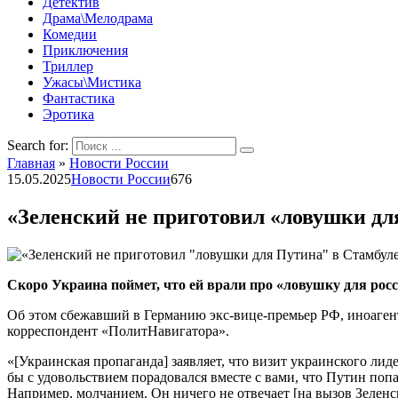
Детектив
Драма\Мелодрама
Комедии
Приключения
Триллер
Ужасы\Мистика
Фантастика
Эротика
Search for:
Главная
»
Новости России
15.05.2025
Новости России
676
«Зеленский не приготовил «ловушки дл
Скоро Украина поймет, что ей врали про «ловушку для рос
Об этом сбежавший в Германию экс-вице-премьер РФ, иноаген
корреспондент «ПолитНавигатора».
«[Украинская пропаганда] заявляет, что визит украинского ли
бы с удовольствием порадовался вместе с вами, что Путин попал
Например, молчанием. Он ничего не отвечает [на вызов Зеленск