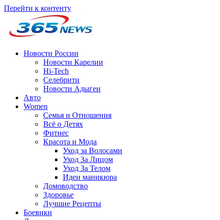
Перейти к контенту
Новости России
Новости Карелии
Hi-Tech
Селебрити
Новости Адыгеи
Авто
Women
Семья и Отношения
Всё о Детях
Фитнес
Красота и Мода
Уход за Волосами
Уход За Лицом
Уход За Телом
Идеи маникюра
Домоводство
Здоровье
Лучшие Рецепты
Боевики