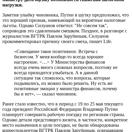
нагрузки.
Заметив улыбку чиновника, Путин в шутку предположил, что
это хороший признак, намекающий на вероятные налоговые
льготы. Однако Силуанов ответил: "Не совсем так",
сопроводив это сдавленным смешком. Позднее, в разговоре с
журналистом ВГТРК Павлом Зарубиным, Силуанов
прокомментировал причину своего смеха, пишет Life.
«Совещание такое позитивное. Встреча с
бизнесом. У меня вообще-то всегда хорошее
настроение. <…> У Министерства финансов
всегда очень много сложных вопросов, поэтому не
всегда приходится улыбаться. А в данной
ситуации так сложилось, что вопросы, которые
подымались, их можно было решить. Ну есть же
позитивные эмоции у министра финансов, почему
бы и нет», — сказал чиновник.
Ранее стало известно, что в период с 19 по 25 мая текущего
года президент Российской Федерации Владимир Путин
планирует совершить рабочую поездку по регионам страны.
Однако детали предстоящего визита, в частности, конкретное
место назначения и цели поездки, не были обнародованы
корреспондентом ВГТРК Павлом Зарубиным, освещавшим