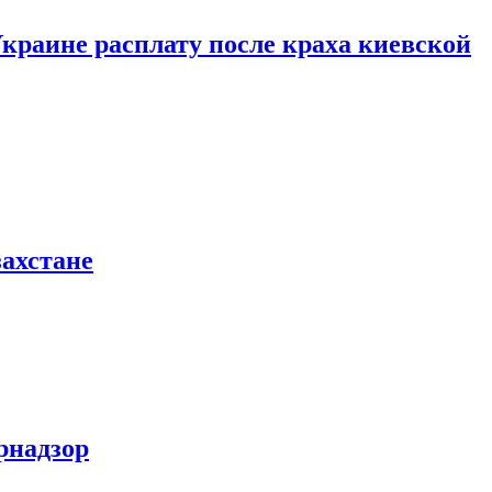
краине расплату после краха киевской
захстане
рнадзор