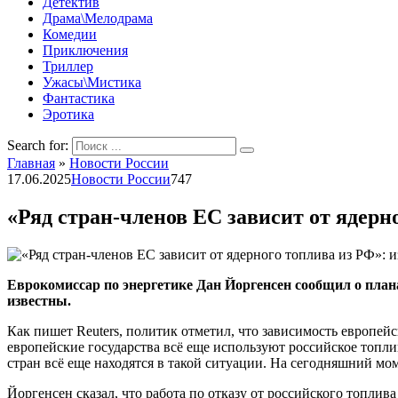
Детектив
Драма\Мелодрама
Комедии
Приключения
Триллер
Ужасы\Мистика
Фантастика
Эротика
Search for:
Главная
»
Новости России
17.06.2025
Новости России
747
«Ряд стран-членов ЕС зависит от ядерн
Еврокомиссар по энергетике Дан Йоргенсен сообщил о плана
известны.
Как пишет Reuters, политик отметил, что зависимость европей
европейские государства всё еще используют российское топли
стран всё еще находятся в такой ситуации. На сегодняшний мо
Йоргенсен сказал, что работа по отказу от российского топли