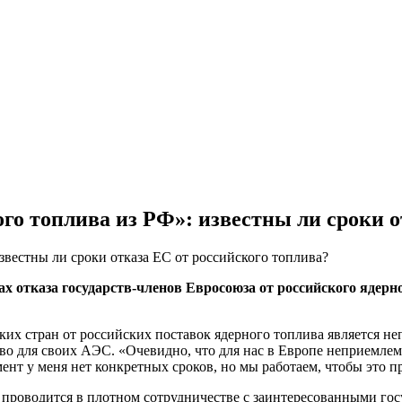
ого топлива из РФ»: известны ли сроки 
х отказа государств-членов Евросоюза от российского ядерно
ских стран от российских поставок ядерного топлива является н
во для своих АЭС. «Очевидно, что для нас в Европе неприемлемо
мент у меня нет конкретных сроков, но мы работаем, чтобы это 
ва проводится в плотном сотрудничестве с заинтересованными го