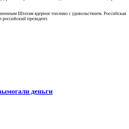
диненным Штатам ядерное топливо с удовольствием. Российская
л российский президент.
 вымогали деньги