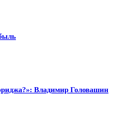
ибыль
кориджа?»: Владимир Головашин