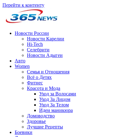
Перейти к контенту
Новости России
Новости Карелии
Hi-Tech
Селебрити
Новости Адыгеи
Авто
Women
Семья и Отношения
Всё о Детях
Фитнес
Красота и Мода
Уход за Волосами
Уход За Лицом
Уход За Телом
Идеи маникюра
Домоводство
Здоровье
Лучшие Рецепты
Боевики