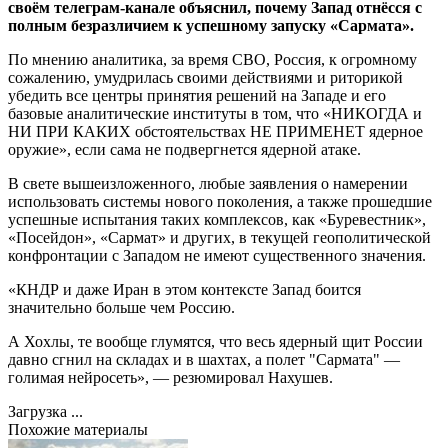
своём телеграм-канале объяснил, почему Запад отнёсся с
полным безразличием к успешному запуску «Сармата».
По мнению аналитика, за время СВО, Россия, к огромному
сожалению, умудрилась своими действиями и риторикой
убедить все центры принятия решений на Западе и его
базовые аналитические институты в том, что «НИКОГДА и
НИ ПРИ КАКИХ обстоятельствах НЕ ПРИМЕНЕТ ядерное
оружие», если сама не подвергнется ядерной атаке.
В свете вышеизложенного, любые заявления о намерении
использовать системы нового поколения, а также прошедшие
успешные испытания таких комплексов, как «Буревестник»,
«Посейдон», «Сармат» и других, в текущей геополитической
конфронтации с Западом не имеют существенного значения.
«КНДР и даже Иран в этом контексте Запад боится
значительно больше чем Россию.
А Хохлы, те вообще глумятся, что весь ядерный щит России
давно сгнил на складах и в шахтах, а полет "Сармата" —
голимая нейросеть», — резюмировал Нахушев.
Загрузка ...
Похожие материалы