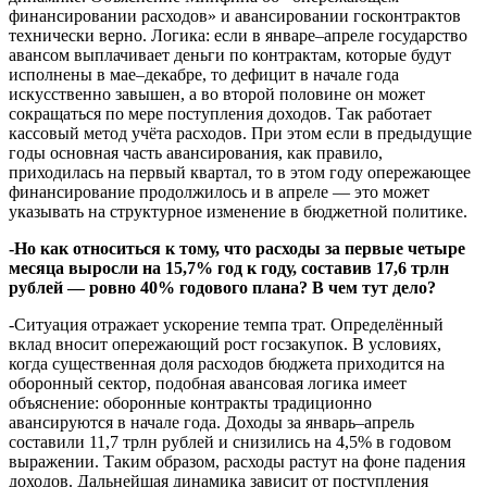
финансировании расходов» и авансировании госконтрактов
технически верно. Логика: если в январе–апреле государство
авансом выплачивает деньги по контрактам, которые будут
исполнены в мае–декабре, то дефицит в начале года
искусственно завышен, а во второй половине он может
сокращаться по мере поступления доходов. Так работает
кассовый метод учёта расходов. При этом если в предыдущие
годы основная часть авансирования, как правило,
приходилась на первый квартал, то в этом году опережающее
финансирование продолжилось и в апреле — это может
указывать на структурное изменение в бюджетной политике.
-Но как относиться к тому, что расходы за первые четыре
месяца выросли на 15,7% год к году, составив 17,6 трлн
рублей — ровно 40% годового плана? В чем тут дело?
-Ситуация отражает ускорение темпа трат. Определённый
вклад вносит опережающий рост госзакупок. В условиях,
когда существенная доля расходов бюджета приходится на
оборонный сектор, подобная авансовая логика имеет
объяснение: оборонные контракты традиционно
авансируются в начале года. Доходы за январь–апрель
составили 11,7 трлн рублей и снизились на 4,5% в годовом
выражении. Таким образом, расходы растут на фоне падения
доходов. Дальнейшая динамика зависит от поступления