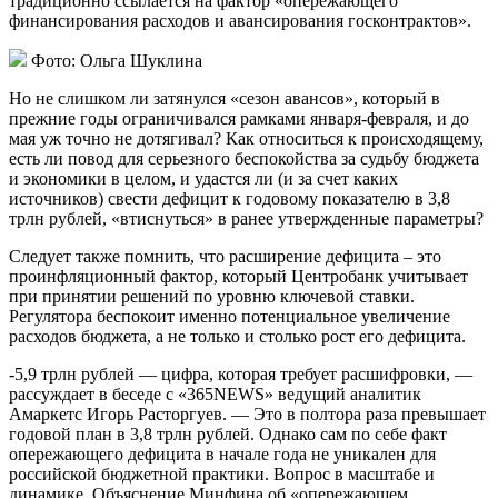
традиционно ссылается на фактор «опережающего
финансирования расходов и авансирования госконтрактов».
Фото: Ольга Шуклина
Но не слишком ли затянулся «сезон авансов», который в
прежние годы ограничивался рамками января-февраля, и до
мая уж точно не дотягивал? Как относиться к происходящему,
есть ли повод для серьезного беспокойства за судьбу бюджета
и экономики в целом, и удастся ли (и за счет каких
источников) свести дефицит к годовому показателю в 3,8
трлн рублей, «втиснуться» в ранее утвержденные параметры?
Следует также помнить, что расширение дефицита – это
проинфляционный фактор, который Центробанк учитывает
при принятии решений по уровню ключевой ставки.
Регулятора беспокоит именно потенциальное увеличение
расходов бюджета, а не только и столько рост его дефицита.
-5,9 трлн рублей — цифра, которая требует расшифровки, —
рассуждает в беседе с «365NEWS» ведущий аналитик
Амаркетс Игорь Расторгуев. — Это в полтора раза превышает
годовой план в 3,8 трлн рублей. Однако сам по себе факт
опережающего дефицита в начале года не уникален для
российской бюджетной практики. Вопрос в масштабе и
динамике. Объяснение Минфина об «опережающем