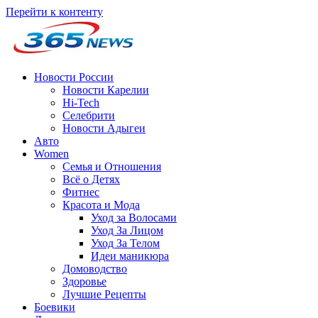
Перейти к контенту
Новости России
Новости Карелии
Hi-Tech
Селебрити
Новости Адыгеи
Авто
Women
Семья и Отношения
Всё о Детях
Фитнес
Красота и Мода
Уход за Волосами
Уход За Лицом
Уход За Телом
Идеи маникюра
Домоводство
Здоровье
Лучшие Рецепты
Боевики