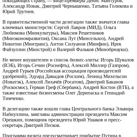
покидающих страну, — вице-премьеры Денис Мантуров,
Александр Новак, Дмитрий Чернышенко, Татьяна Голикова и
Юрий Трутнев.
В правительственной части делегации также значатся главы
ключевых министерств: Сергей Лавров (МИД), Ольга
Любимова (Минкультуры), Максим Решетников
(Минэкономразвития), Оксана Лут (Минсельхоз), Андрей
Никитин (Минтранс), Антон Силуанов (Минфин), Ирек
Файзуллин (Минстрой) и Валерий Фальков (Минобрнауки).
Не менее внушителен и список бизнес-элиты: Игорь Шувалов
(ВЭБ), Игорь Сечин (Роснефть), Алексей Миллер (Газпром),
Андрей Гурьев (Российская ассоциация производителей
удобрений), Эдуард Давыдов (Росхим), Леонид Михельсон
(Новатэк), Алексей Лихачёв (Росатом), Дмитрий Баканов
(Роскосмос), Герман Греф (Сбербанк), Андрей Костин (ВТБ), а
также известные бизнесмены Олег Дерипаска и Геннадий
Тимченко.
В делегацию также вошли глава Центрального банка Эльвира
Набиуллина, замглавы администрации президента Максим
Орешкин, помощник президента Юрий Ушаков и пресс-
секретарь Дмитрий Песков.
Программа визита предусматривает прибытие Путина в