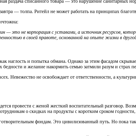
атная раздача списанного товара — это нарушение санитарных но
лезавтра — толпа. Ритейл не может работать на принципах благо
ичтожна:
зин — это не корпорация с уставами, а источник ресурсов, кот
ренностью в своей правоте, основанной на опыте жизни в другой
как наглость и попытка обмана. Однако за этим фасадом скрывае
ах бедности и желание накормить семью затмили разум и страх пе
всех. Невежество не освобождает от ответственности, а культу
идется провести с женой жесткий воспитательный разговор. Воз
сотрудникам о скидках на продукты с коротким сроком годности,
аготворительным фондам. Это цивилизованный путь. Но пока так