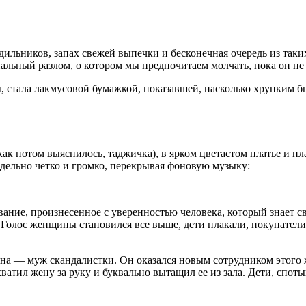
дильников, запах свежей выпечки и бесконечная очередь из так
льный разлом, о котором мы предпочитаем молчать, пока он не 
, стала лакмусовой бумажкой, показавшей, насколько хрупким 
ак потом выяснилось, таджичка), в ярком цветастом платье и пла
дельно четко и громко, перекрывая фоновую музыку:
ание, произнесенное с уверенностью человека, который знает сво
. Голос женщины становился все выше, дети плакали, покупател
ина — муж скандалистки. Он оказался новым сотрудником этого 
атил жену за руку и буквально вытащил ее из зала. Дети, споты