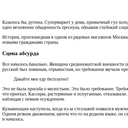
Казалось бы, рутина. Супермаркет у дома, привычный гул холо
одно мгновение обыденность треснула, обнажив глубокий социа
История, произошедшая в одном из рядовых магазинов Москвы
новыми гражданами страны.
Сцена абсурда
Все началось банально. Женщина среднеазиатской внешности (к
русский был ломаным, отрывистым, но требования звучали пре
Давайте мне еду бесплатно!
Это не была просьба о милостыне. Это было требование. Требов
что приехал. Кассиры, растерянные и испуганные, отказывали
наблюдая с немым осуждением.
Кульминация наступила, когда из-за стеллажей появился мужч
Одним резким движением, шепча что-то на родном языке, он схв
и началась.