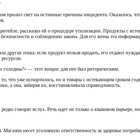
»
иром пролил свет на истинные причины инцидента. Оказалось, чт
м.
ритейле, рассказал ей о процедуре утилизации. Продукты с ист
е безопасности и соблюдению закона. Для его жены эта информ
ла другая этика: если продукт нельзя продать, его отдают нуж
 ресурсов.
ти голодны?» — этот вопрос для нее был риторическим.
 то, что уже испортилось, но и товары с истекающим сроком год
ки, а она, забирая их, восстанавливала справедливость.
редко говорят вслух. Речь идет не только о языковом барьере, н
. Магазин несет уголовную ответственность за здоровье потреби