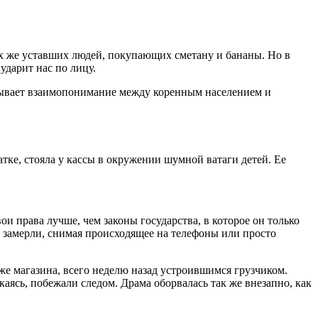
их же уставших людей, покупающих сметану и бананы. Но в
ударит нас по лицу.
бывает взаимопонимание между коренным населением и
тке, стояла у кассы в окружении шумной ватаги детей. Ее
и права лучше, чем законы государства, в которое он только
и замерли, снимая происходящее на телефоны или просто
же магазина, всего неделю назад устроившимся грузчиком.
каясь, побежали следом. Драма оборвалась так же внезапно, как