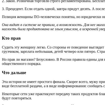
2. Закон. Розничная торговля строго регламентирована. Беспл
3. Прецедент. Если отдать одной, завтра придут десять. А пос
Позиция женщины ПО-человечески понятна, но юридически н
Она видит в системе не правила, а возможность. Для нее мага
наглость была продиктована не злым умыслом, а искренней уве
Кто прав
Судить эту женщину легко. Со стороны ее поведение выглядит 
грузчиком, зарплата небольшая, детей четверо или пятеро. Стр
Но прав ли магазин? Безусловно. В России правила едины для 
общественного порядка.
Что дальше
Эта история не имеет простого финала. Скорее всего, мужу пр
виде бесплатной раздачи, а в виде информирования: сообщать 
Некоторые сети уже практикуют передачу таких продуктов бл
будут повторяться.