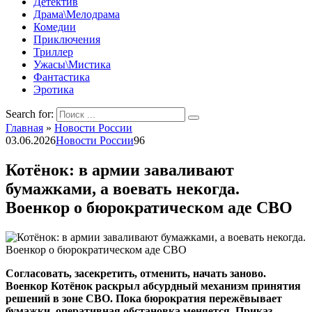
Детектив
Драма\Мелодрама
Комедии
Приключения
Триллер
Ужасы\Мистика
Фантастика
Эротика
Search for:
Главная
»
Новости России
03.06.2026
Новости России
96
Котёнок: в армии заваливают
бумажками, а воевать некогда.
Военкор о бюрократическом аде СВО
Согласовать, засекретить, отменить, начать заново.
Военкор Котёнок раскрыл абсурдный механизм принятия
решений в зоне СВО. Пока бюрократия пережёвывает
бумажки, оперативная обстановка меняется. Приказ