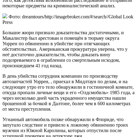
того, как детективы возобновили расследование и отправили
некоторые предметы на криминалистический анализ.
Фото: dreamtours/http://imagebroker.com/#/search//Global Look
Press
Большое жюри признало доказательства достаточными, и
Макалистер был арестован и помещён в тюрьму округа
Уоррен по обвинению в убийстве при отягчающих
обстоятельствах. Американская прокуратура уверена, что у
неё достаточно доказательств, чтобы доказать вину
подозреваемого в ограблении со смертельным исходом,
произошедшем 41 год назад.
В день убийства сотрудник компании по производству
автозапчастей Уоррен, , приехал в Мидлтаун по делам, и на
следующее утро его тело обнаружили в гостиничной комнате,
откуда пропали личные вещи и его «Олдсмобиль» 1985 года, а
через несколько дней часть украденного имущества нашли
брошенной за бочкой в Далтоне, более чем в 600 километрах
от места преступления.
Угнанный автомобиль позже обнаружили в Флориде, что
запутало следствие и привело к ложному обвинению троих
мужчин из Южной Каролины, которых отпустили после
успешной проверки на детекторе лжи.