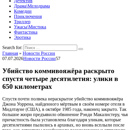
Детектив
Драма\Мелодрама
Комедии
Приключения
Триллер
Ужасы\Мистика
Фантастика
Эротика
Search for:
Главная
»
Новости России
07.07.2026
Новости России
57
Убийство коммивояжёра раскрыто
спустя четыре десятилетия: улики в
650 километрах
Спустя почти полвека нераскрытое убийство коммивояжёра
Джона Уоррена, найденного мёртвым в своём номере отеля в
Мидлтауне (США), в октябре 1985 года, наконец закрыто. Так
большое жюри предъявило обвинение Рэнди Макалистеру, чья
причастность была установлена благодаря уликам, которые
десятилетиями пылились в архивах, но вновь всплыли после