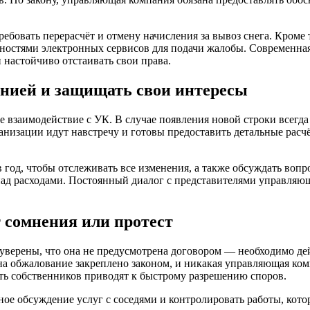
требовать перерасчёт и отмену начисления за вывоз снега. Кром
ностями электронных сервисов для подачи жалобы. Современная
 настойчиво отстаивать свои права.
анией и защищать свои интересы
взаимодействие с УК. В случае появления новой строки всегда 
низации идут навстречу и готовы предоставить детальные расчё
в год, чтобы отслеживать все изменения, а также обсуждать во
ад расходами. Постоянный диалог с представителями управляющ
т сомнения или протест
 уверены, что она не предусмотрена договором — необходимо де
 на обжалование закреплено законом, и никакая управляющая ком
ть собственников приводят к быстрому разрешению споров.
е обсуждение услуг с соседями и контролировать работы, кото