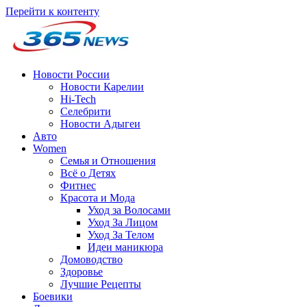
Перейти к контенту
Новости России
Новости Карелии
Hi-Tech
Селебрити
Новости Адыгеи
Авто
Women
Семья и Отношения
Всё о Детях
Фитнес
Красота и Мода
Уход за Волосами
Уход За Лицом
Уход За Телом
Идеи маникюра
Домоводство
Здоровье
Лучшие Рецепты
Боевики