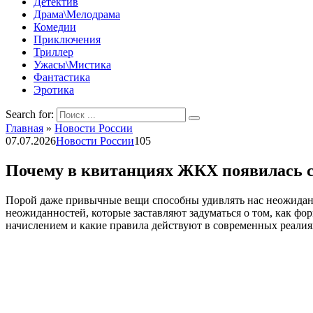
Детектив
Драма\Мелодрама
Комедии
Приключения
Триллер
Ужасы\Мистика
Фантастика
Эротика
Search for:
Главная
»
Новости России
07.07.2026
Новости России
105
Почему в квитанциях ЖКХ появилась ст
Порой даже привычные вещи способны удивлять нас неожиданн
неожиданностей, которые заставляют задуматься о том, как фо
начислением и какие правила действуют в современных реалия