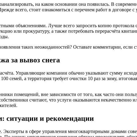
роанализировать, на каком основании она появилась. В соврем
режде всего, стоит ознакомиться с перечнем работ в договоре с
стными объяснениями. Лучше всего запросить копию протокола с
кцию или прокуратуру, а также потребовать перерасчёта квита
оды.
 появления таких неожиданностей? Оставьте комментарии, если 
жа за вывоз снега
счёта. Управляющие компании обычно указывают сумму исходя 
00 семей, а территория требует очистки 10 раз за зиму, итого
твенники помещений, вне зависимости от того, как часто они по
и собственники считают, что услуги оказываются некачественно
жителей.
м: ситуации и рекомендации
е. Эксперты в сфере управления многоквартирными домами сов
 По закону, управляющая компания обязана предоставлять обосн