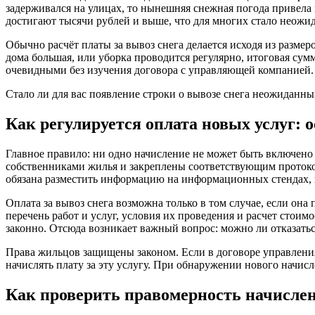
задерживался на улицах, то нынешняя снежная погода привела 
достигают тысячи рублей и выше, что для многих стало неожи
Обычно расчёт платы за вывоз снега делается исходя из разме
дома большая, или уборка проводится регулярно, итоговая сум
очевидными без изучения договора с управляющей компанией.
Стало ли для вас появление строки о вывозе снега неожиданн
Как регулируется оплата новых услуг:
Главное правило: ни одно начисление не может быть включено 
собственниками жилья и закреплены соответствующим протоко
обязана разместить информацию на информационных стендах, пр
Оплата за вывоз снега возможна только в том случае, если он
перечень работ и услуг, условия их проведения и расчет стои
законно. Отсюда возникает важный вопрос: можно ли отказаться
Права жильцов защищены законом. Если в договоре управления
начислять плату за эту услугу. При обнаружении нового начис
Как проверить правомерность начислен