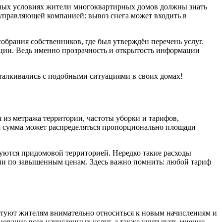
енных условиях жители многоквартирных домов должны знать
 управляющей компанией: вывоз снега может входить в
обрания собственников, где был утверждён перечень услуг.
нции. Ведь именно прозрачность и открытость информации
сталкивались с подобными ситуациями в своих домах!
из метража территории, частоты уборки и тарифов,
вая сумма может распределяться пропорционально площади
льзуются придомовой территорией. Нередко такие расходы
 или по завышенным ценам. Здесь важно помнить: любой тариф
етуют жителям внимательно относиться к новым начислениям и
ование всех начисленных услуг, а также учитывать мнение