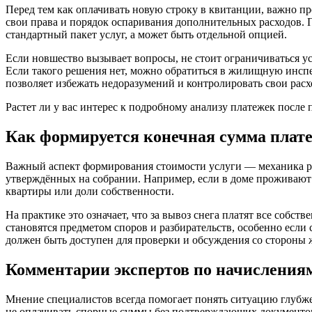
Перед тем как оплачивать новую строку в квитанции, важно п
свои права и порядок оспаривания дополнительных расходов. П
стандартный пакет услуг, а может быть отдельной опцией.
Если новшество вызывает вопросы, не стоит ограничиваться у
Если такого решения нет, можно обратиться в жилищную инспе
позволяет избежать недоразумений и контролировать свои расх
Растет ли у вас интерес к подробному анализу платежек после
Как формируется конечная сумма плате
Важный аспект формирования стоимости услуги — механика ра
утверждённых на собрании. Например, если в доме проживают 1
квартиры или доли собственности.
На практике это означает, что за вывоз снега платят все собс
становятся предметом споров и разбирательств, особенно есл
должен быть доступен для проверки и обсуждения со стороны 
Комментарии экспертов по начисления
Мнение специалистов всегда помогает понять ситуацию глубж
не оплачивать спорные суммы без подтверждающих документов.