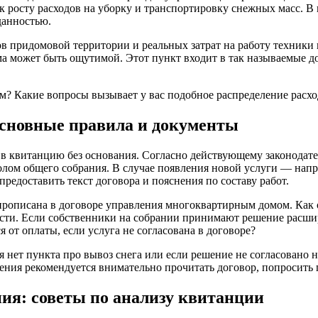
к росту расходов на уборку и транспортировку снежных масс. В
данностью.
ров придомовой территории и реальных затрат на работу техники
ма может быть ощутимой. Этот пункт входит в так называемые до
ым? Какие вопросы вызывает у вас подобное распределение расх
 основные правила и документы
в квитанцию без основания. Согласно действующему законодател
лом общего собрания. В случае появления новой услуги — нап
едоставить текст договора и пояснения по составу работ.
а прописана в договоре управления многоквартирным домом. Как
мости. Если собственники на собрании принимают решение расшир
 от оплаты, если услуга не согласована в договоре?
 нет пункта про вывоз снега или если решение не согласовано 
ления рекомендуется внимательно прочитать договор, попросить 
ия: советы по анализу квитанции