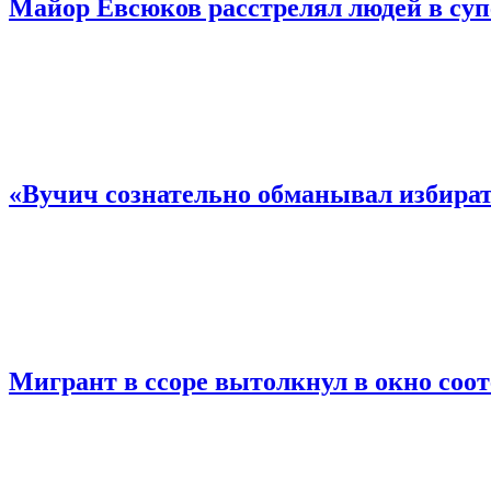
Майор Евсюков расстрелял людей в су
«Вучич сознательно обманывал избирате
Мигрант в ссоре вытолкнул в окно соо