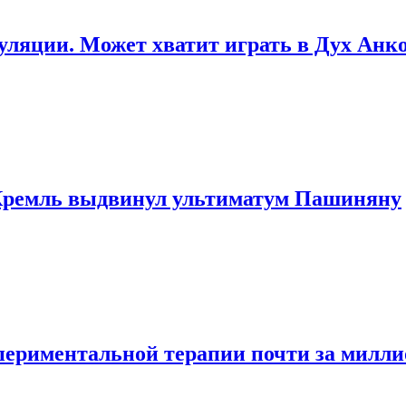
уляции. Может хватит играть в Дух Ан
 Кремль выдвинул ультиматум Пашиняну
периментальной терапии почти за милли