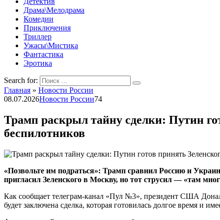
Детектив
Драма\Мелодрама
Комедии
Приключения
Триллер
Ужасы\Мистика
Фантастика
Эротика
Search for:
Главная
»
Новости России
08.07.2026
Новости России
74
Трамп раскрыл тайну сделки: Путин го
беспилотников
«Позвольте им подраться»: Трамп сравнил Россию и Украину
пригласил Зеленского в Москву, но тот струсил — «там мно
Как сообщает телеграм-канал «Пул №3», президент США Дональд
будет заключена сделка, которая готовилась долгое время и им