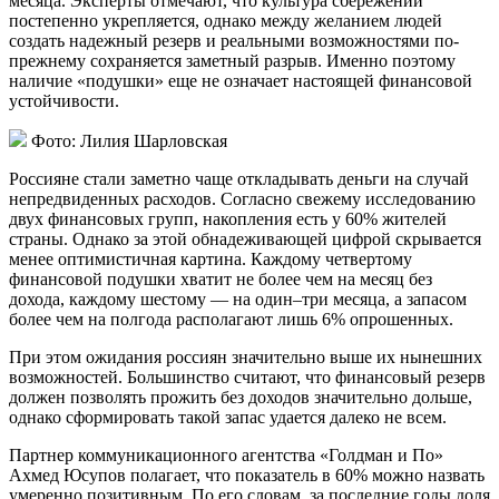
месяца. Эксперты отмечают, что культура сбережений
постепенно укрепляется, однако между желанием людей
создать надежный резерв и реальными возможностями по-
прежнему сохраняется заметный разрыв. Именно поэтому
наличие «подушки» еще не означает настоящей финансовой
устойчивости.
Фото: Лилия Шарловская
Россияне стали заметно чаще откладывать деньги на случай
непредвиденных расходов. Согласно свежему исследованию
двух финансовых групп, накопления есть у 60% жителей
страны. Однако за этой обнадеживающей цифрой скрывается
менее оптимистичная картина. Каждому четвертому
финансовой подушки хватит не более чем на месяц без
дохода, каждому шестому — на один–три месяца, а запасом
более чем на полгода располагают лишь 6% опрошенных.
При этом ожидания россиян значительно выше их нынешних
возможностей. Большинство считают, что финансовый резерв
должен позволять прожить без доходов значительно дольше,
однако сформировать такой запас удается далеко не всем.
Партнер коммуникационного агентства «Голдман и По»
Ахмед Юсупов полагает, что показатель в 60% можно назвать
умеренно позитивным. По его словам, за последние годы доля