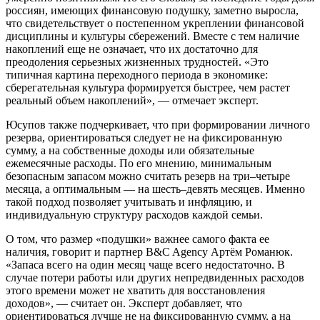
россиян, имеющих финансовую подушку, заметно выросла,
что свидетельствует о постепенном укреплении финансовой
дисциплины и культуры сбережений. Вместе с тем наличие
накоплений еще не означает, что их достаточно для
преодоления серьезных жизненных трудностей. «Это
типичная картина переходного периода в экономике:
сберегательная культура формируется быстрее, чем растет
реальный объем накоплений», — отмечает эксперт.
Юсупов также подчеркивает, что при формировании личного
резерва, ориентироваться следует не на фиксированную
сумму, а на собственные доходы или обязательные
ежемесячные расходы. По его мнению, минимальным
безопасным запасом можно считать резерв на три–четыре
месяца, а оптимальным — на шесть–девять месяцев. Именно
такой подход позволяет учитывать и инфляцию, и
индивидуальную структуру расходов каждой семьи.
О том, что размер «подушки» важнее самого факта ее
наличия, говорит и партнер B&C Agency Артём Романюк.
«Запаса всего на один месяц чаще всего недостаточно. В
случае потери работы или других непредвиденных расходов
этого времени может не хватить для восстановления
доходов», — считает он. Эксперт добавляет, что
ориентироваться лучше не на фиксированную сумму, а на